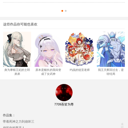
这些作品你可能也喜欢
身为摩根王妃的士郎
原本是舰长的我却变
约战的缇宜老师
我王天辉回过去，逆
弟弟
成了女武神
转结局
7709吾皆为尊
作品集：
带着死神之力到崩坏三
未
经
崩坏中的寄灵人