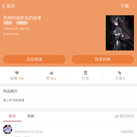
返回
下载
死神到崩坏后的故事
同人
连载中
7709吾皆为尊 / 109677字
24-10-10 20:53
点击阅读
目录列表
收藏
赞
打赏
月票
794
912
0
作品简介
接上本书的故事
简评
书评
撰写评论
-
2024/8/16 22:24:54
(0条回复)