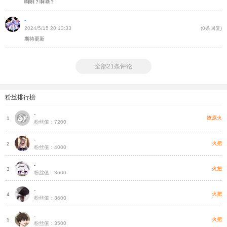
啊咧？啊嘞？
-
2024/5/15 20:13:33
(0条回复)
期待更新
全部21条评论
粉丝排行榜
-
燎原火
1
粉丝值：7200
-
火把
2
粉丝值：4000
-
火把
3
粉丝值：3600
-
火把
4
粉丝值：3600
-
火把
5
粉丝值：3500