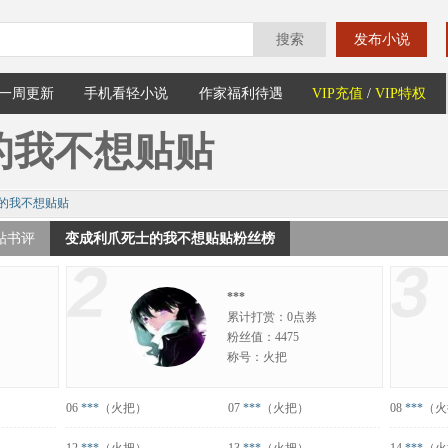
搜索
发布小说
一周更新
手机看轻小说
作家福利待遇
VIP充值
/
VIP特权
的我不想贴贴
的我不想贴贴
贴书评
变成利爪死士的我不想贴贴粉丝榜
***
累计打赏：0点券
粉丝值：4475
称号：火把
06
***
（火把）
07
***
（火把）
08
***
（火