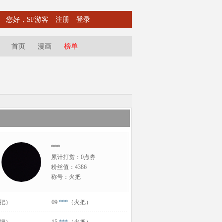
您好，SF游客
注册
登录
首页
漫画
榜单
***
累计打赏：0点券
粉丝值：4386
称号：火把
把）
09
***
（火把）