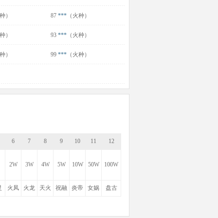
种）
87
***
（火种）
种）
93
***
（火种）
种）
99
***
（火种）
6
7
8
9
10
11
12
2W
3W
4W
5W
10W
50W
100W
灵
火凤
火龙
天火
祝融
炎帝
女娲
盘古