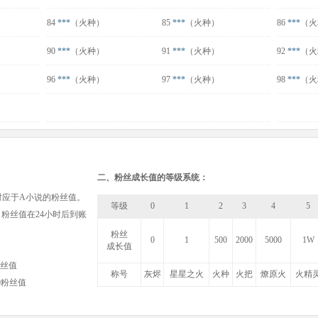
84
***
（火种）
85
***
（火种）
86
***
（火
90
***
（火种）
91
***
（火种）
92
***
（火
96
***
（火种）
97
***
（火种）
98
***
（火
二、粉丝成长值的等级系统：
对应于A小说的粉丝值。
等级
0
1
2
3
4
5
，粉丝值在24小时后到账
粉丝
0
1
500
2000
5000
1W
成长值
粉丝值
称号
灰烬
星星之火
火种
火把
燎原火
火精
00粉丝值