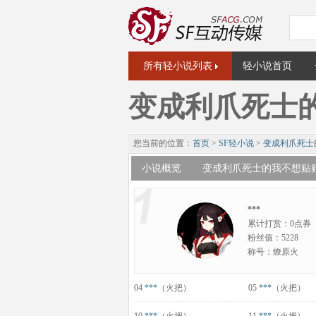
所有轻小说列表
轻小说首页
变成利爪死士
您当前的位置：
首页
>
SF轻小说
>
变成利爪死士
小说概览
变成利爪死士的我不想贴
***
累计打赏：0点券
粉丝值：5228
称号：燎原火
04
***
（火把）
05
***
（火把）