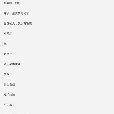
拯救唯一的她
这次，是真的再见了
赤鸢仙人，我没有说谎
小爱莉
解
百合？
我们终将重逢
伊甸
野生御姐
魔术表演
维尔薇