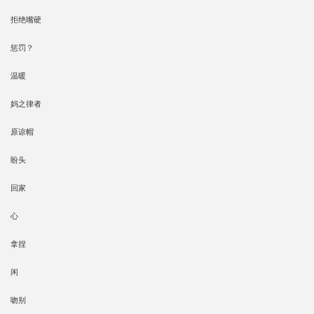
拒绝嘴硬
惩罚？
温暖
妈之律者
原谅帽
盼头
回家
心
拿捏
闲
吻别