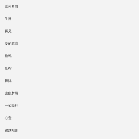
爱莉希雅
生日
再见
爱的教育
撸鸭
压榨
担忧
虫虫梦境
一如既往
心意
逾越规则