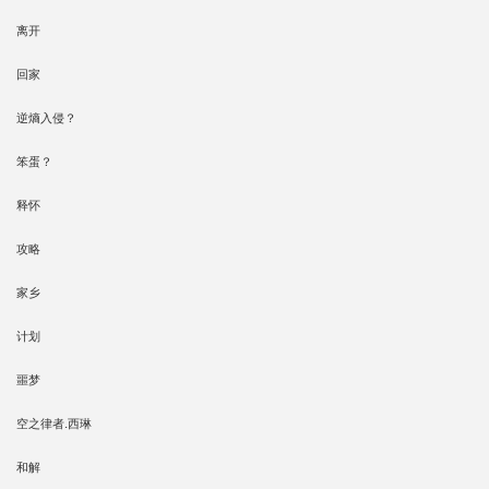
离开
回家
逆熵入侵？
笨蛋？
释怀
攻略
家乡
计划
噩梦
空之律者.西琳
和解