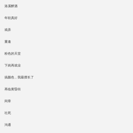
洛溪醉酒
年轻真好
戏弄
重逢
粉色的天堂
下岗再就业
搞颜色，我最擅长了
再临黄昏街
间章
社死
沟通