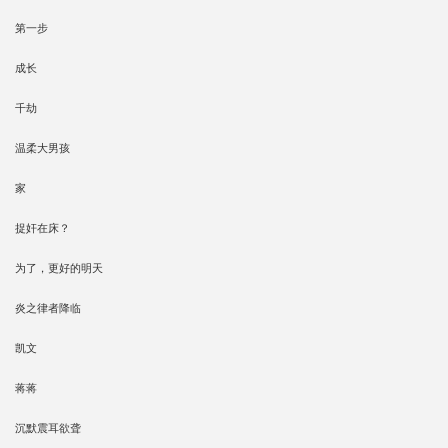
第一步
成长
千劫
温柔大男孩
家
捉奸在床？
为了，更好的明天
炎之律者降临
凯文
蒋蒋
沉默震耳欲聋