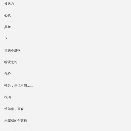
被撅力
心意
共舞
？
恨铁不成钢
嘴硬之蛇
代价
帕朵，你也不想……
很润
维尔薇，喜欢
未完成的全家福