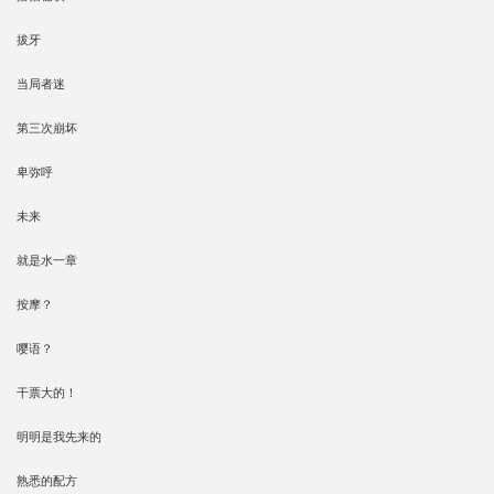
拔牙
当局者迷
第三次崩坏
卑弥呼
未来
就是水一章
按摩？
嘤语？
干票大的！
明明是我先来的
熟悉的配方