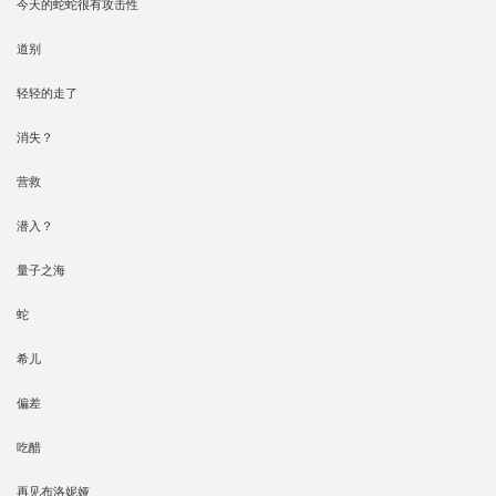
今天的蛇蛇很有攻击性
道别
轻轻的走了
消失？
营救
潜入？
量子之海
蛇
希儿
偏差
吃醋
再见布洛妮娅