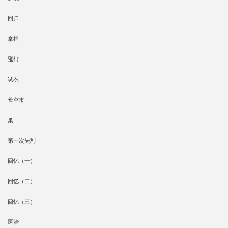
回归
拿捏
逛街
试衣
长空市
巢
第一次失利
回忆（一）
回忆（二）
回忆（三）
医治