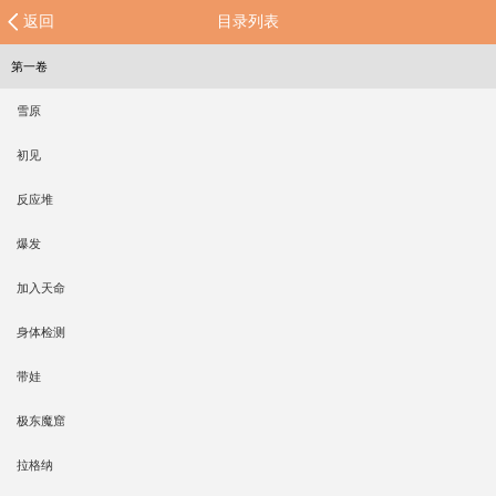
返回
目录列表
第一卷
雪原
初见
反应堆
爆发
加入天命
身体检测
带娃
极东魔窟
拉格纳