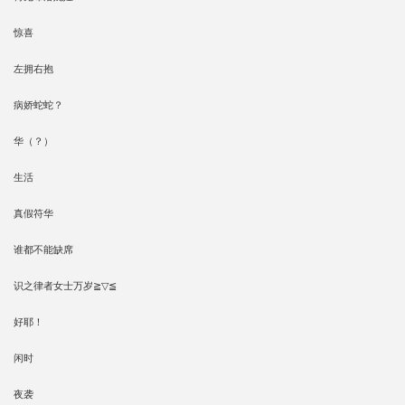
惊喜
左拥右抱
病娇蛇蛇？
华（？）
生活
真假符华
谁都不能缺席
识之律者女士万岁≧▽≦
好耶！
闲时
夜袭