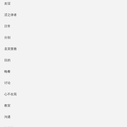
友谊
涩之律者
日常
分别
圣芙蕾雅
目的
晚餐
讨论
心不在焉
教室
沟通