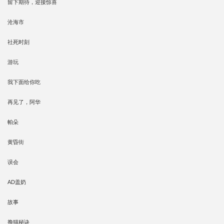
留下期待，迎接惊喜
沧海市
社死时刻
游玩
我下面给你吃
再见了，阿华
帕朵
黄昏街
误会
AD盖奶
故事
撸猫秘诀