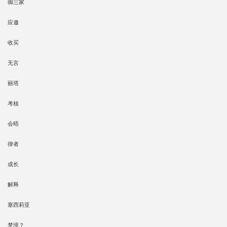
御三家
应邀
收买
无言
丽塔
考核
会晤
律者
成长
解释
塞西莉亚
梦境？