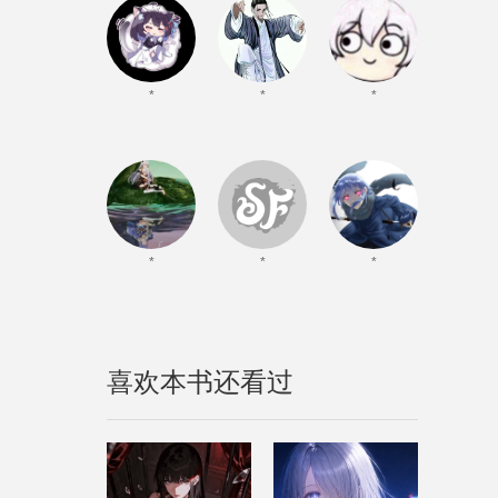
*
*
*
*
*
*
喜欢本书还看过