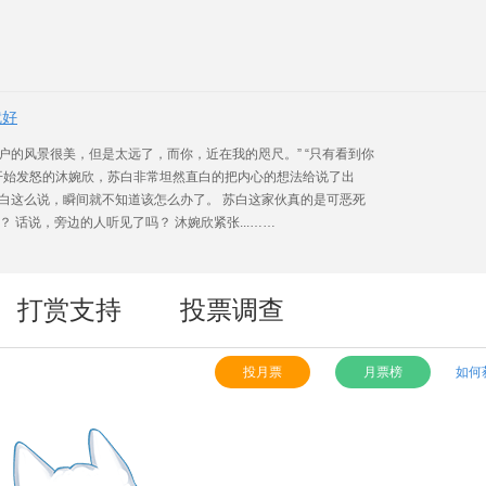
就好
方窗户的风景很美，但是太远了，而你，近在我的咫尺。” “只有看到你
开始发怒的沐婉欣，苏白非常坦然直白的把内心的想法给说了出
苏白这么说，瞬间就不知道该怎么办了。 苏白这家伙真的是可恶死
话说，旁边的人听见了吗？ 沐婉欣紧张...……
打赏支持
投票调查
投月票
月票榜
如何