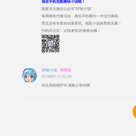
现在手机也能看轻小说啦！
搜索关注微信公众号“SF轻小说”
每周都有代券活动，再也不怕看到一半没代券啦
而且还有丰富的动漫资讯、精彩小说推荐抢先看！
扫码关注后，记得来找SF娘来玩哦！
SF轻小说
管理员
2026/8/7 21:32:34
评论系统维护中,请耐心等待哦