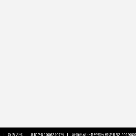
私
联系方式
粤ICP备10062407号
增值电信业务经营许可证粤B2-2019009