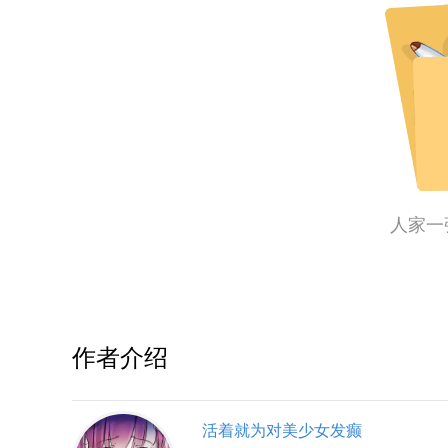
人家一
作者介绍
活着就为对美少女发癫