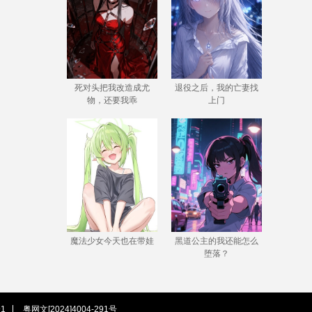
死对头把我改造成尤
退役之后，我的亡妻找
物，还要我乖
上门
魔法少女今天也在带娃
黑道公主的我还能怎么
堕落？
1
粤网文[2024]4004-291号