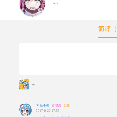
****
简评（
SF轻小说
管理员
公告
2017-9-22 17:56