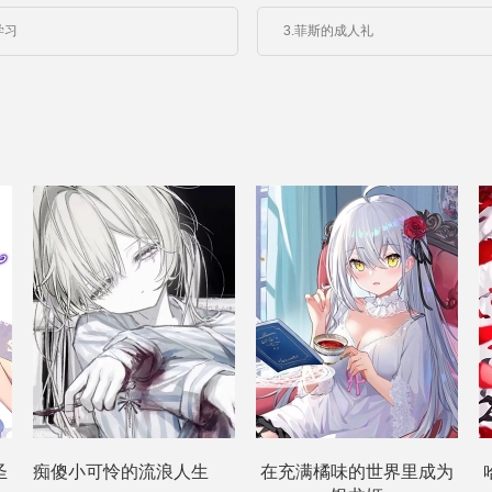
学习
3.菲斯的成人礼
圣
痴傻小可怜的流浪人生
在充满橘味的世界里成为