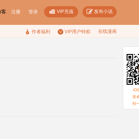


VIP充值
发布小说
F游客
注册
登录
在线漫画

作者福利
VIP用户特权
iO
安卓
扫