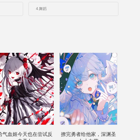
4.舞蹈
哈气血姬今天也在尝试反
撩完勇者给他家，深渊圣