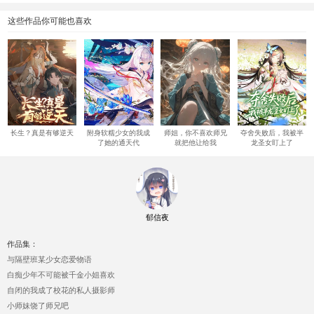
这些作品你可能也喜欢
长生？真是有够逆天
附身软糯少女的我成
师姐，你不喜欢师兄
夺舍失败后，我被半
了她的通天代
就把他让给我
龙圣女盯上了
郁信夜
作品集：
与隔壁班某少女恋爱物语
白痴少年不可能被千金小姐喜欢
自闭的我成了校花的私人摄影师
小师妹饶了师兄吧