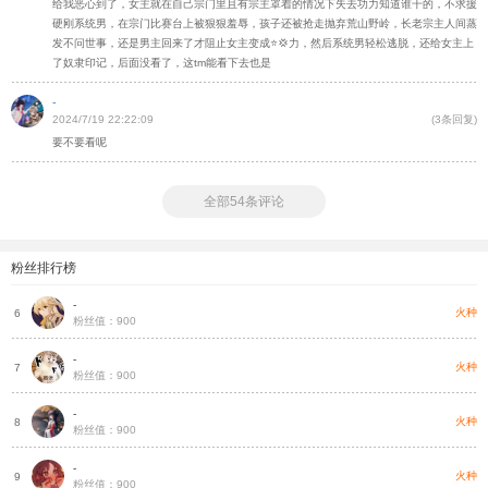
给我恶心到了，女主就在自己宗门里且有宗主罩着的情况下失去功力知道谁干的，不求援
硬刚系统男，在宗门比赛台上被狠狠羞辱，孩子还被抢走抛弃荒山野岭，长老宗主人间蒸
发不问世事，还是男主回来了才阻止女主变成⭐️💢力，然后系统男轻松逃脱，还给女主上
了奴隶印记，后面没看了，这tm能看下去也是
-
2024/7/19 22:22:09
(3条回复)
要不要看呢
全部54条评论
粉丝排行榜
-
种
火种
6
粉丝值：900
-
种
火种
7
粉丝值：900
-
种
火种
8
粉丝值：900
-
种
火种
9
粉丝值：900