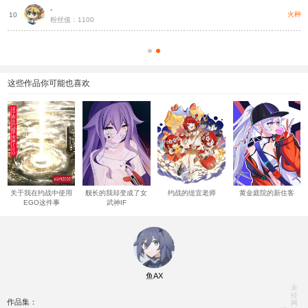
-
种
火种
10
粉丝值：1100
这些作品你可能也喜欢
关于我在约战中使用
舰长的我却变成了女
约战的缇宜老师
黄金庭院的新住客
EGO这件事
武神IF
鱼AX
未
经
作品集：
网