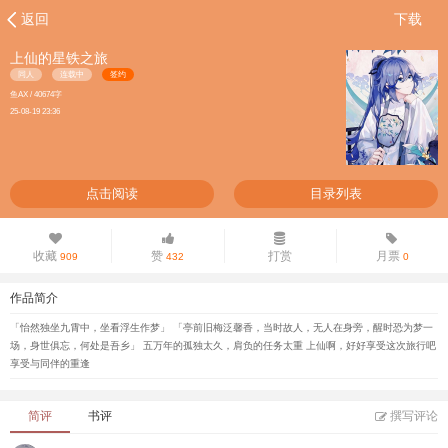
返回
下载
上仙的星铁之旅
同人
连载中
签约
鱼AX / 40674字
25-08-19 23:36
点击阅读
目录列表
收藏
赞
打赏
月票
909
432
0
作品简介
「怡然独坐九霄中，坐看浮生作梦」 「亭前旧梅泛馨香，当时故人，无人在身旁，醒时恐为梦一
场，身世俱忘，何处是吾乡」 五万年的孤独太久，肩负的任务太重 上仙啊，好好享受这次旅行吧
享受与同伴的重逢
简评
书评
撰写评论