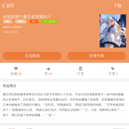
返回
下载
你说的那个魔王是指我吗？
魔幻
连载中
签约
十二征长篇
灰蛾子ex / 59003字
24-07-14 17:31
点击阅读
目录列表
收藏
赞
打赏
月票
45
35
0
作品简介
魔王阿比索斯被勇者和自己的女儿联手杀害的十六年后，不知为何灵魂竟附身于一名叫做莉薇娅
的少女身体中，以此复活。 虽然拥有全系魔法知识，对所有的魔物了如指掌，但莉薇娅却发现自
己体内被施加了高级封印魔法。 “没关系，”莉薇娅轻笑，“阴谋乃是弱者的特权。” “尽管来挑战我
好了！”莉薇娅仰头大笑，“我会让你们见识，何谓真正的恐怖！” “小、小姐，我将神父请来了……
那个，我们先做个简单的驱魔……” “滚！”