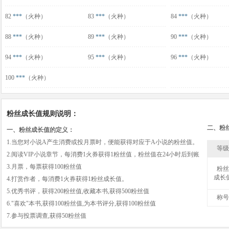
82
***
（火种）
83
***
（火种）
84
***
（火种）
88
***
（火种）
89
***
（火种）
90
***
（火种）
94
***
（火种）
95
***
（火种）
96
***
（火种）
100
***
（火种）
粉丝成长值规则说明：
二、粉
一、粉丝成长值的定义：
1.当您对小说A产生消费或投月票时，便能获得对应于A小说的粉丝值。
等级
2.阅读VIP小说章节，每消费1火券获得1粉丝值，粉丝值在24小时后到账
3.月票，每票获得100粉丝值
粉丝
成长
4.打赏作者，每消费1火券获得1粉丝成长值。
5.优秀书评，获得200粉丝值,收藏本书,获得500粉丝值
称号
6."喜欢"本书,获得100粉丝值,为本书评分,获得100粉丝值
7.参与投票调查,获得50粉丝值