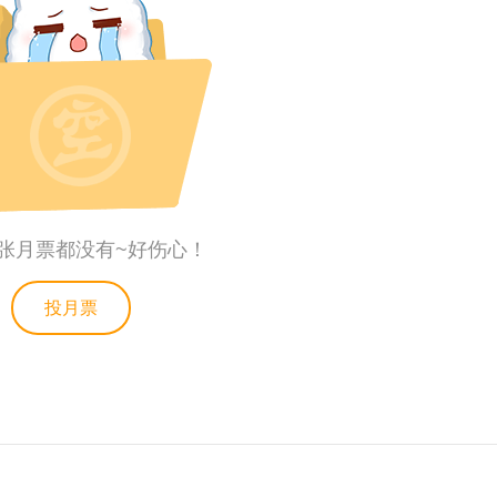
张月票都没有~好伤心！
投月票