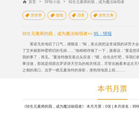
>
>
首页
SF轻小说
转生元素师的我，成为魔法咏唱者
异世界
冒险
日常
女性主角




转生元素师的我，成为魔法咏唱者>>
95：情报
莱诺无奈地叹了口气，感慨道：“唉，差点就把这变成我的诉苦大会
了艾米丽那种爱唠叨的毛病……”他稍稍停顿了一下，接着说：“要是想
我的事了，再见。”夏洛特微笑着点头应道：“嗯，你先去忙吧，等我们
事没做，那就是得跟吉罗讲讲天空岛的相关情况，尽管在她看来这次天
之都的港口。吉罗一瞧见夏洛特的身影，便热情地迎上前...……
本书月票
《转生元素师的我，成为魔法咏唱者》 本月月票：0张 | 本月排名：99