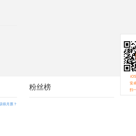
iO
安卓
粉丝榜
扫
获得月票？