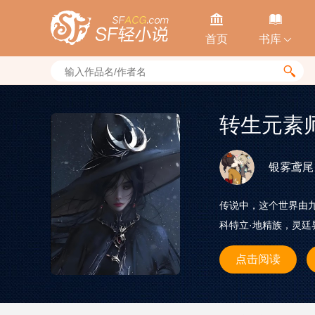


首页
书库


转生元素
银雾鸢尾
传说中，这个世界由九
科特立·地精族，灵廷
点击阅读