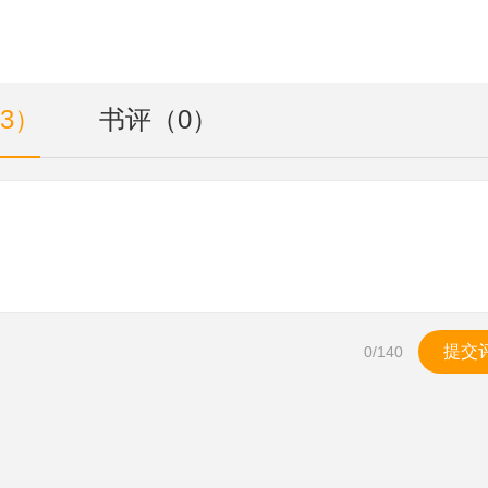
3）
书评（0）
提交
0
/140