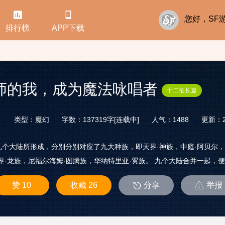


您好，S
排行榜
APP下载
师的我，成为魔法咏唱者
十二征长篇
类型：魔幻
字数：137319字[连载中]
人气：1488
更新：20
个大陆所形成，分别分别对应了九大种族，即天界·神族，中庭·阿贝尔，
界·龙族，尼福尔海姆·图腾族，华纳特里亚·翼族。 九个大陆合并一起，便是
赞 10
收藏 26
分享
举报

