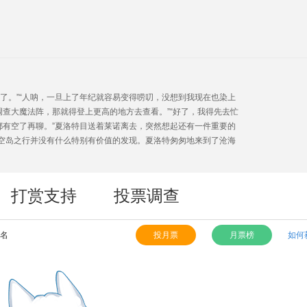
了。”“人呐，一旦上了年纪就容易变得唠叨，没想到我现在也染上
调查大魔法阵，那就得登上更高的地方去查看。”“好了，我得先去忙
都有空了再聊。”夏洛特目送着莱诺离去，突然想起还有一件重要的
空岛之行并没有什么特别有价值的发现。夏洛特匆匆地来到了沧海
打赏支持
投票调查
9名
投月票
月票榜
如何