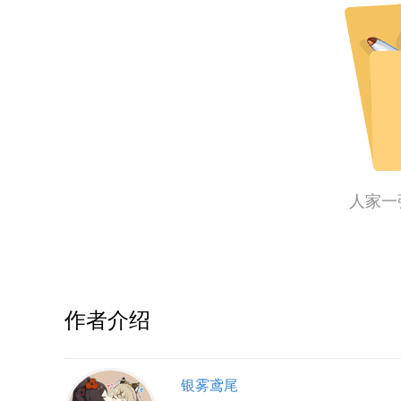
人家一
作者介绍
银雾鸢尾