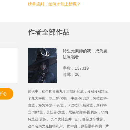
榜单规则，如何才能上榜呢？
作者全部作品
转生元素师的我，成为魔
法咏唱者
字数：137319
收藏：26
传说中，这个世界由九个大陆所形成，分别分别对应
评论
了九大种族，即天界·神族，中庭·阿贝尔，阿拉德特·
魔族，海姆塔尔·不死族，卡巴拉汀·精灵族，斯科特
立·地精族，灵廷界·龙族，尼福尔海姆·图腾族，华纳
特里亚·翼族。 九个大陆合并一起，便是这个世界，
这个名为尤克拉特利尔。 而中庭，则是最特殊的一片