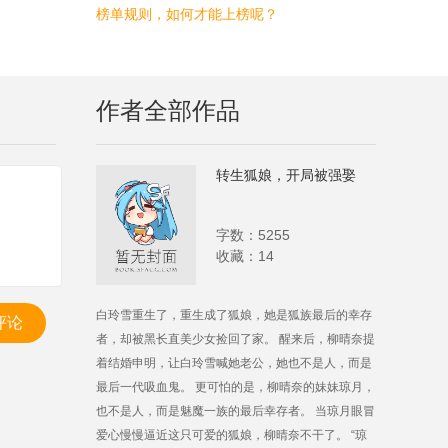
榜单规则，如何才能上榜呢？
作者全部作品
转生狐娘，开局被强娶
字数：5255
收藏：14
白玲雪重生了，重生成了狐娘，她是狐族最后的幸存
评论
者，却被黑长直美少女捡回了家。 醒来后，柳晴奈提
着结婚申明，让白玲雪喊她老公，她也不是人，而是
最后一代吸血鬼。 更可怕的是，柳晴奈的妹妹琼月，
也不是人，而是魅魔一族的最后幸存者。 当琼月眼冒
爱心慢慢逼近这只可爱的狐娘，柳晴奈不干了。 “琼