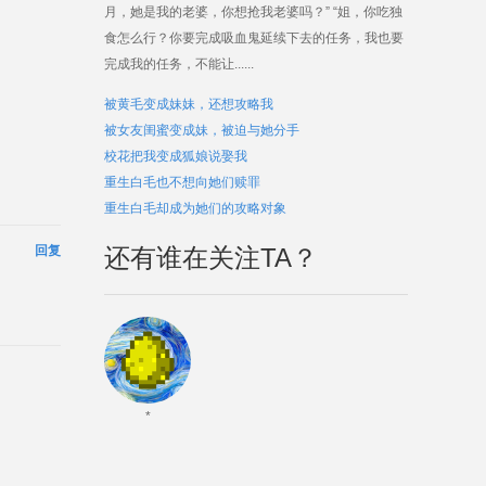
月，她是我的老婆，你想抢我老婆吗？” “姐，你吃独
食怎么行？你要完成吸血鬼延续下去的任务，我也要
完成我的任务，不能让......
被黄毛变成妹妹，还想攻略我
被女友闺蜜变成妹，被迫与她分手
校花把我变成狐娘说娶我
重生白毛也不想向她们赎罪
重生白毛却成为她们的攻略对象
回复
还有谁在关注TA？
*