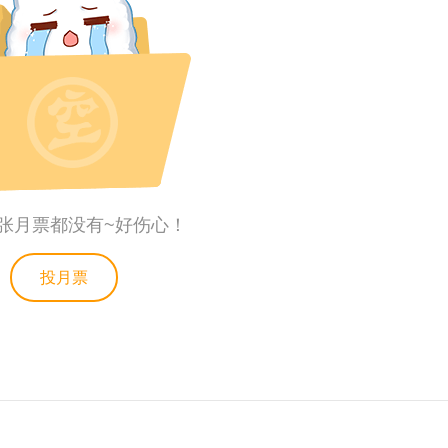
张月票都没有~好伤心！
投月票