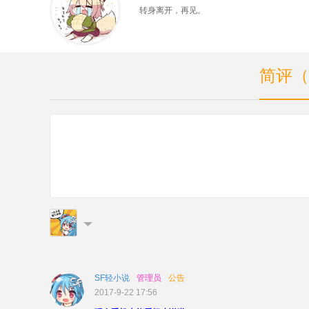
转身离开，再见。
简评（
SF轻小说
管理员
公告
2017-9-22 17:56