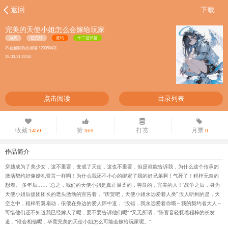
返回
下载
完美的天使小姐怎么会嫁给玩家
游戏
已完结
签约
十二征长篇
不会起昵称的屑喵 / 200504字
25-03-31 22:53
点击阅读
目录列表
收藏
赞
打赏
月票
1459
369
0
作品简介
穿越成为了美少女，这不重要，变成了天使，这也不重要，但是谁能告诉我，为什么这个传承的
激活契约好像婚礼誓言一样啊！为什么我还不小心的绑定了我的好兄弟啊！气死了！程梓无奈的
想着。 多年后…… “总之，我们的天使小姐是真正温柔的，善良的，完美的人！”战争之后，身为
天使小姐后援团团长的老头激动的宣告着， “庆贺吧，天使小姐永远爱着人类” 没人听到的是，天
空之中，程梓羽翼扇动，依偎在身边的爱人怀中道， “没错，我永远爱着你哦～我的契约者大人～
可惜他们还不知道我已经嫁人了呢，要不要告诉他们呢” “又无所谓，”陈官音轻抚着程梓的长发
道，“谁会相信呢，毕竟完美的天使小姐怎么可能会嫁给玩家呢。”