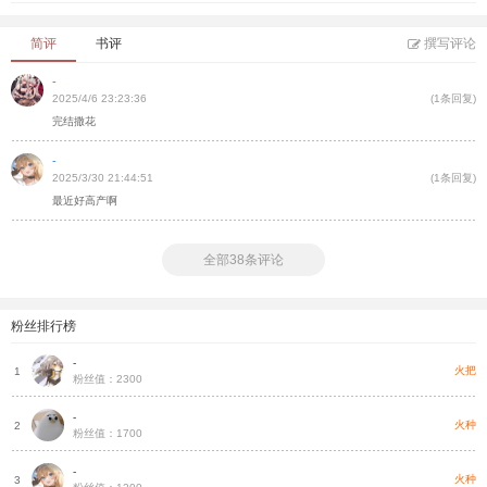
简评
书评
撰写评论
-
2025/4/6 23:23:36
(1条回复)
完结撒花
-
2025/3/30 21:44:51
(1条回复)
最近好高产啊
全部38条评论
粉丝排行榜
-
火把
1
粉丝值：2300
-
火种
2
粉丝值：1700
-
火种
3