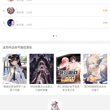
粉丝值：1200
-
火种
4
粉丝值：1100
-
火种
5
粉丝值：1000
这些作品你可能也喜欢
舰娘还是指挥官？这
转生骷髅怎么会是大
死亡游戏的金手指是
因为怕痛就把攻击全
是个问题
小姐的使魔
各位美少女
闪避了