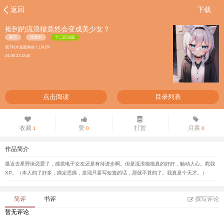
返回
下载
捡到的流浪猫竟然会变成美少女？
都市
连载中
十二征短篇
我TM才是最帅的 / 1141字
24-09-21 12:45
点击阅读
目录列表
收藏
赞
打赏
月票
1
0
0
作品简介
最近去星野谈恋爱了，感觉电子女友还是有待进步啊。但是流浪猫猫真的好好，触动人心。戳我
XP。（本人鸽了好多，痛定思痛，发现只要写短篇的话，那就不算鸽了。我真是个天才。）
简评
书评
撰写评论
暂无评论