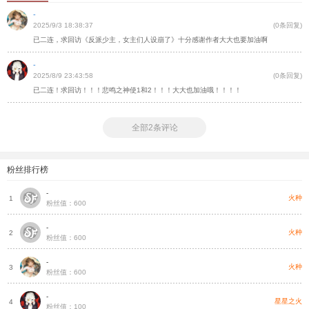
-
2025/9/3 18:38:37
(0条回复)
已二连，求回访《反派少主，女主们人设崩了》十分感谢作者大大也要加油啊
-
2025/8/9 23:43:58
(0条回复)
已二连！求回访！！！悲鸣之神使1和2！！！大大也加油哦！！！！
全部2条评论
粉丝排行榜
-
火种
1
粉丝值：600
-
火种
2
粉丝值：600
-
火种
3
粉丝值：600
-
星星之火
4
粉丝值：100