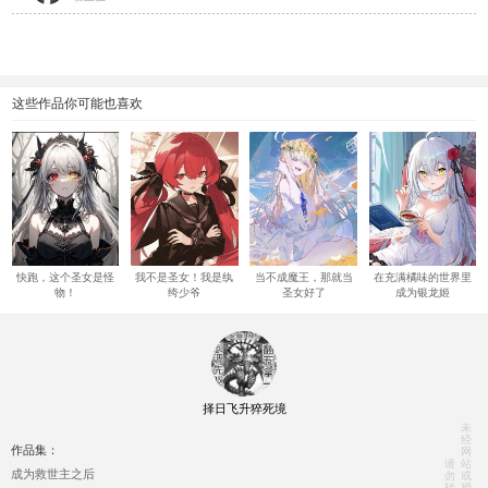
这些作品你可能也喜欢
快跑，这个圣女是怪
我不是圣女！我是纨
当不成魔王，那就当
在充满橘味的世界里
物！
绔少爷
圣女好了
成为银龙姬
择日飞升猝死境
未
经
作品集：
网
请
站
成为救世主之后
勿
或
转
授