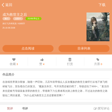
返回
下载
成为救世主之后
魔幻
连载中
2024秋季征文
择日飞升猝死境 / 41693字
25-10-08 23:08
点击阅读
目录列表
收藏
赞
打赏
月票
3
4
0
作品简介
在游戏世界莱尔斯修，随着一声巨响，几百年前带领众人反攻魔族的救世主秦怀行从地下掀飞棺
材板飞出，宣告着自己的复活。 “魔族没杀完，号开东西还被归档了，等级还扣了999+。” 复活归
来但是账号等级装备清零的救世主，带着剩下六位勇者再次踏上救世之路，不过这次的救世之路
疑似二周目速通。 “为什么成为救世主之后还要救世啊！”
简评
书评
撰写评论