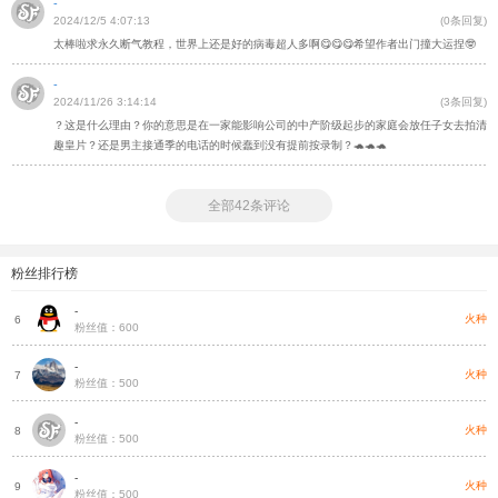
-
2024/12/5 4:07:13
(0条回复)
太棒啦求永久断气教程，世界上还是好的病毒超人多啊😋😋😋希望作者出门撞大运捏🤓
-
2024/11/26 3:14:14
(3条回复)
？这是什么理由？你的意思是在一家能影响公司的中产阶级起步的家庭会放任子女去拍清
趣皇片？还是男主接通季的电话的时候蠢到没有提前按录制？🐢🐢🐢
全部42条评论
粉丝排行榜
-
种
火种
6
粉丝值：600
-
种
火种
7
粉丝值：500
-
种
火种
8
粉丝值：500
-
种
火种
9
粉丝值：500