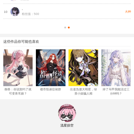
-
种
火种
10
粉丝值：500
这些作品你可能也喜欢
御兽：你说契约了就
都市怪谈症候群
出道负债大明星，绿
掉了马甲我能活过三
可变兽耳娘？
茶小姐骗人精
分钟吗？
流星掠空