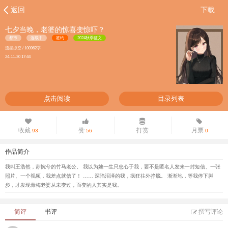
返回
下载
七夕当晚，老婆的惊喜变惊吓？
都市
连载中
签约
2024秋季征文
流星掠空 / 100962字
24-11-30 17:44
点击阅读
目录列表
收藏
赞
打赏
月票
93
56
0
作品简介
我叫王浩然，苏惋兮的竹马老公。 我以为她一生只忠心于我，要不是匿名人发来一封短信、一张
照片、一个视频，我差点就信了！ …… 深陷沼泽的我，疯狂往外挣脱。 渐渐地，等我停下脚
步，才发现青梅老婆从未变过，而变的人其实是我。
简评
书评
撰写评论