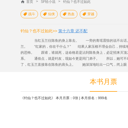
>
>
首页
SF轻小说
钓仙？也不过如此
战斗
仙侠
热血
穿越




钓仙？也不过如此>>
第十六章 还不配
当红玉兰往陈鱼的身上靠去。 一旁的青瑶震惊的说不出话。
兰。 “红家的，你在干什么？” 结果人家压根不理会自己，持
的恐怖。 跟谁，谁就死，这命格若是沾到陈鱼身上，必定招来灭顶
系。 通俗点，就是钓友，现如今更是同门弟子。 所以，她可不
了，红玉兰直接靠在陈鱼的肩头上。 她深深地吐出一口气，闭上眼，就
本书月票
《钓仙？也不过如此》 本月月票：0张 | 本月排名：999名