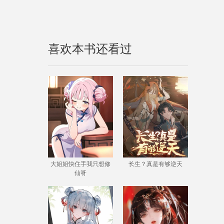
喜欢本书还看过
大姐姐快住手我只想修
长生？真是有够逆天
仙呀