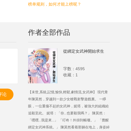
榜单规则，如何才能上榜呢？
作者全部作品
從綁定女武神開始求生
字数：4595
收藏：1
【末世,系統,記憶,愉快,輕鬆,劇情流,女武神】 現代青
评论
年陳莫然，穿越到一款少女槍戰射擊遊戲裏。 一睜
眼，一位重傷不起的女武神，妮塔，被強大的組織給
追殺至此。 妮塔：「你...也要殺我嗎？」 陳莫然：
「嘿嘿...我是來...」 「叮咚！外掛到帳嘍。」 「覺醒
綁定女武神系統。」 陳莫然看着那躺在地上，身姿綽