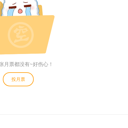
张月票都没有~好伤心！
投月票