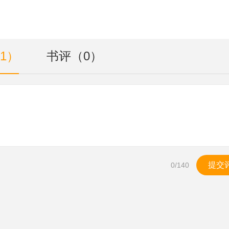
1）
书评（0）
提交
0
/140