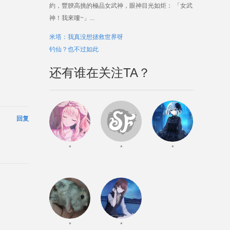
約，豐腴高挑的極品女武神，眼神目光如炬： 「女武
神！我來嘍~」...
米塔：我真没想拯救世界呀
钓仙？也不过如此
还有谁在关注TA？
回复
*
*
*
*
*