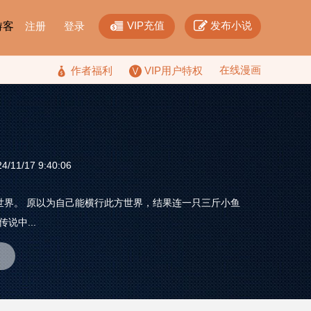


VIP充值
发布小说
F游客
注册
登录
在线漫画

作者福利
VIP用户特权
/11/17 9:40:06
真世界。 原以为自己能横行此方世界，结果连一只三斤小鱼
说中...