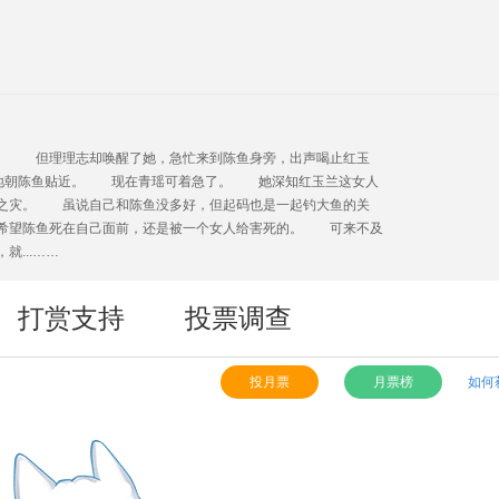
 但理理志却唤醒了她，急忙来到陈鱼身旁，出声喝止红玉
续地朝陈鱼贴近。 现在青瑶可着急了。 她深知红玉兰这女人
之灾。 虽说自己和陈鱼没多好，但起码也是一起钓大鱼的关
希望陈鱼死在自己面前，还是被一个女人给害死的。 可来不及
...……
打赏支持
投票调查
投月票
月票榜
如何