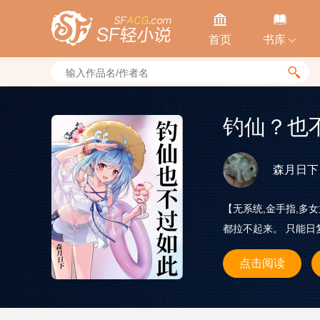


首页
书库


钓仙？也
森月日下
【无系统,金手指,多
都拉不起来。 只能日
点击阅读