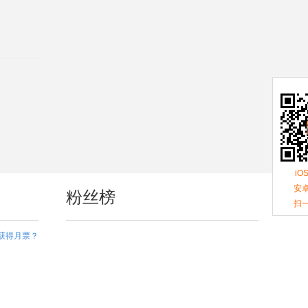
iO
安卓
粉丝榜
扫
获得月票？