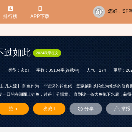


您好，S
排行榜
APP下载
不过如此
2024秋季征文
类型：玄幻
字数：35104字[连载中]
人气：274
更新：2024
女主,凡人流】 陈鱼作为一个资深的钓鱼佬，竟穿越到以钓鱼为修炼的修
复一日的在湖面上钓鱼，过得十分惬意。 直到被一条大鱼拖下水后，获得传
赞 5
收藏 1
分享
举报

