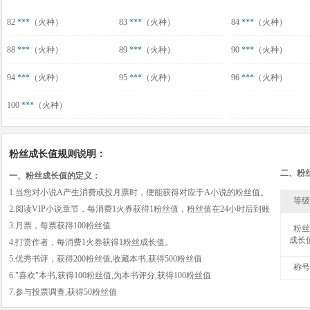
82
***
（火种）
83
***
（火种）
84
***
（火种）
88
***
（火种）
89
***
（火种）
90
***
（火种）
94
***
（火种）
95
***
（火种）
96
***
（火种）
100
***
（火种）
粉丝成长值规则说明：
二、粉
一、粉丝成长值的定义：
1.当您对小说A产生消费或投月票时，便能获得对应于A小说的粉丝值。
等级
2.阅读VIP小说章节，每消费1火券获得1粉丝值，粉丝值在24小时后到账
3.月票，每票获得100粉丝值
粉丝
成长
4.打赏作者，每消费1火券获得1粉丝成长值。
5.优秀书评，获得200粉丝值,收藏本书,获得500粉丝值
称号
6."喜欢"本书,获得100粉丝值,为本书评分,获得100粉丝值
7.参与投票调查,获得50粉丝值