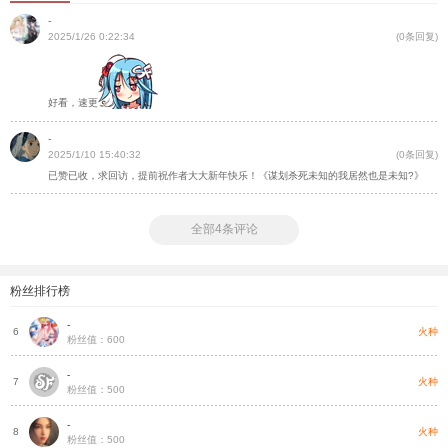
-
2025/1/26 0:22:34
(0条回复)
好看，速更
-
2025/1/10 15:40:32
(0条回复)
已赞已收，求回访，提前祝作者大大新年快乐！《谋划杀死未知的我居然也是未知?》
全部4条评论
粉丝排行榜
-
种
火种
6
粉丝值：600
-
种
火种
7
粉丝值：500
-
种
火种
8
粉丝值：500