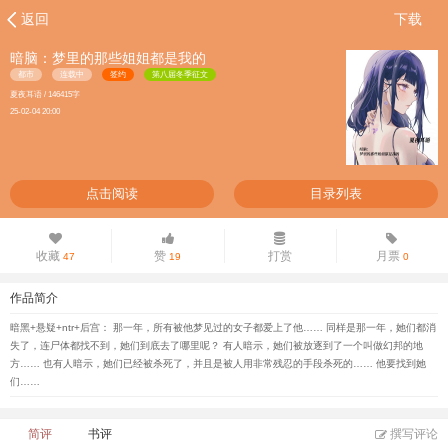
返回
下载
暗脑：梦里的那些姐姐都是我的
都市
连载中
签约
第八届冬季征文
夏夜耳语 / 146415字
25-02-04 20:00
点击阅读
目录列表
收藏
赞
打赏
月票
47
19
0
作品简介
暗黑+悬疑+ntr+后宫： 那一年，所有被他梦见过的女子都爱上了他…… 同样是那一年，她们都消
失了，连尸体都找不到，她们到底去了哪里呢？ 有人暗示，她们被放逐到了一个叫做幻邦的地
方…… 也有人暗示，她们已经被杀死了，并且是被人用非常残忍的手段杀死的…… 他要找到她
们……
简评
书评
撰写评论