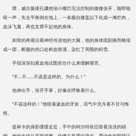
噗，威尔曼瞳孔骤然缩小嘴巴无法控制的微微张开，随即啪
嗒一声，失去平衡倒在地上，一条腿自膝盖以下化成一滩烂肉，
血沫飞溅，再也支撑不起他的身体。
刺骨的疼痛沿着神经传进他的大脑，他的身体因剧痛而蜷缩
成一团，断腿的伤口处鲜血喷涌，染红了周围的积雪。
手指深深扣紧血地试图抓住什么来缓解痛苦。
“不...不......不该是这样的。为什么！”
他伸出手，张开手掌，好像在呼唤着什么。
“不该这样的！”他咬着渗血的牙齿，语气中充斥着不甘与悔
恨。
提林卡的身影缓缓走近，手中的柯尔特依旧冒着淡淡的硝
烟。他的步伐从容而优雅，仿佛在风雪中漫步。墨绿色的眼睛注