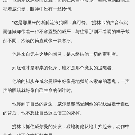
视着威尔曼，眼神中没有一丝怜悯。
“这是那里来的断腿流浪狗啊，真可怜。”提林卡的声音低沉
而慵懒却带着一种不容置疑的威严，与往常那副不着调的样子截
然不同，冷漠的简直就像一块寒冰。
他是来自无主之地的幽灵，是来终结他一切的审判者。
到底谁才是邪祟的化身，谁才是那个魔女的追随者。
他的的脚步在威尔曼眼中好像是地狱前来索命的恶鬼，一声
声的践踏就好像自己生命的倒计时。
他停到了自己的身边，威尔曼能感受到他的视线游走于自己
的背后，他不想让自己这么便宜的死掉。
提林卡抓住威尔曼的头发，猛地将他从地上拎起来，动作中