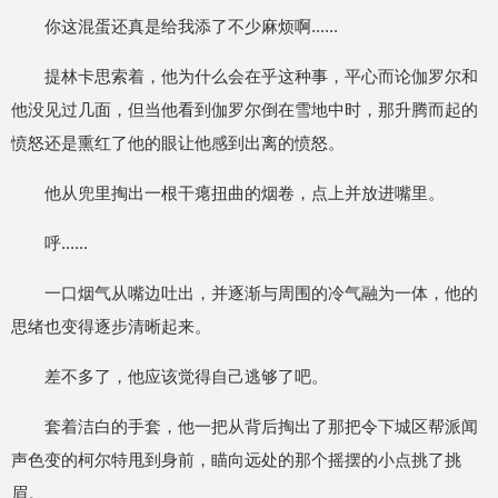
你这混蛋还真是给我添了不少麻烦啊......
提林卡思索着，他为什么会在乎这种事，平心而论伽罗尔和
他没见过几面，但当他看到伽罗尔倒在雪地中时，那升腾而起的
愤怒还是熏红了他的眼让他感到出离的愤怒。
他从兜里掏出一根干瘪扭曲的烟卷，点上并放进嘴里。
呼......
一口烟气从嘴边吐出，并逐渐与周围的冷气融为一体，他的
思绪也变得逐步清晰起来。
差不多了，他应该觉得自己逃够了吧。
套着洁白的手套，他一把从背后掏出了那把令下城区帮派闻
声色变的柯尔特甩到身前，瞄向远处的那个摇摆的小点挑了挑
眉。