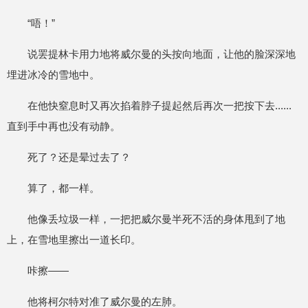
“唔！”
说罢提林卡用力地将威尔曼的头按向地面，让他的脸深深地
埋进冰冷的雪地中。
在他快窒息时又再次掐着脖子提起然后再次一把按下去......
直到手中再也没有动静。
死了？还是晕过去了？
算了，都一样。
他像丢垃圾一样，一把把威尔曼半死不活的身体甩到了地
上，在雪地里擦出一道长印。
咔擦——
他将柯尔特对准了威尔曼的左肺。