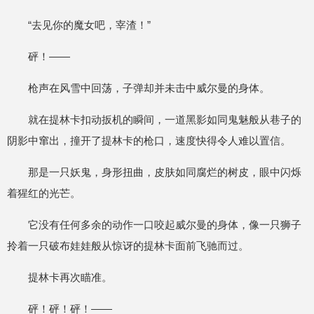
“去见你的魔女吧，宰渣！”
砰！——
枪声在风雪中回荡，子弹却并未击中威尔曼的身体。
就在提林卡扣动扳机的瞬间，一道黑影如同鬼魅般从巷子的
阴影中窜出，撞开了提林卡的枪口，速度快得令人难以置信。
那是一只妖鬼，身形扭曲，皮肤如同腐烂的树皮，眼中闪烁
着猩红的光芒。
它没有任何多余的动作一口咬起威尔曼的身体，像一只狮子
拎着一只破布娃娃般从惊讶的提林卡面前飞驰而过。
提林卡再次瞄准。
砰！砰！砰！——