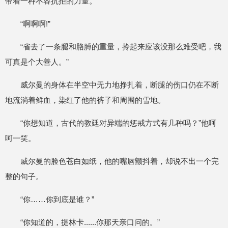
带着一种不容抗拒的力量。
“啊啊啊!”
“省去了一条腿和胳膊的重量，拎起来应该没那么难受吧，我
可真是个大善人。”
威尔曼的身体在半空中无力地挣扎着，断腿的伤口仍在不断
地流淌着鲜血，染红了他的裤子和周围的雪地。
“你想知道，古代的教廷对异端的惩戒方式有几种吗？”他呵
呵一笑。
威尔曼的脸色苍白如纸，他的嘴唇颤抖着，却说不出一个完
整的句子。
“你……你到底是谁？”
“你知道的，提林卡......你那天亲口问的。”