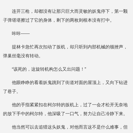
连开三枪，却都没有让那只巨大而灵敏的妖鬼停下，第一颗
子弹堪堪擦过了它的身体，剩下的两枚则根本没有打中。
咔咔——
提林卡急忙再次扣动了扳机，却只听到内部机械的顿挫声，
弹巢丝毫没有转动。
“该死的，这旋转机构怎么又出问题！”
他眼睁睁的看着妖鬼跳到了街道对面的屋顶上，又向下钻进
了巷子。
他的手指紧紧扣在柯尔特的扳机上，过了一会才松开无奈地
的放下手中的柯尔特，他深吸了一口气，努力让自己冷静下来。
他当然可以去追猎这头妖鬼，对他而言这不是什么难事，但