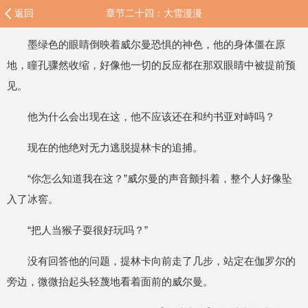
返回
章节二十四：大雪漫漫
墨绿色的眼睛倒映着威尔曼恐惧的神色，他的身体僵在原
地，瞳孔骤然收缩，好像他一切的反应都在那双眼睛中被提前预
见。
他为什么会出现在这，他不应该还在和约书亚对峙吗？
现在的他绝对无力逃脱提林卡的追捕。
“你怎么知道我在这？”威尔曼的声音颤抖着，整个人好像坠
入了冰窖。
“把人当猴子耍很好玩吗？”
没有回答他的问题，提林卡向前走了几步，站定在伽罗尔的
旁边，微微抬起头轻蔑地看着面前的威尔曼。