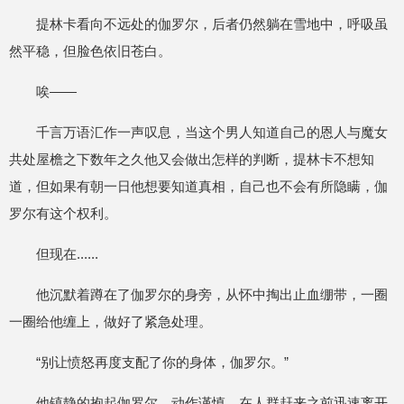
提林卡看向不远处的伽罗尔，后者仍然躺在雪地中，呼吸虽
然平稳，但脸色依旧苍白。
唉——
千言万语汇作一声叹息，当这个男人知道自己的恩人与魔女
共处屋檐之下数年之久他又会做出怎样的判断，提林卡不想知
道，但如果有朝一日他想要知道真相，自己也不会有所隐瞒，伽
罗尔有这个权利。
但现在......
他沉默着蹲在了伽罗尔的身旁，从怀中掏出止血绷带，一圈
一圈给他缠上，做好了紧急处理。
“别让愤怒再度支配了你的身体，伽罗尔。”
他镇静的抱起伽罗尔，动作谨慎，在人群赶来之前迅速离开