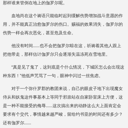
那样谁来管倒在地上的伽罗尔呢。
血地尚在这个祷语只能临时起到缓解伤势增加战斗意愿的作
用，并不能真正治愈伽罗尔的伤口。赐福的效果消失，伽罗尔的
伤势一样会再次恶化，甚至危及生命。
他没有时间......也不会把伽罗尔晾在这，祈祷着其他人跟上
把他带走，那样估计伽罗尔只会逐渐失温冻死在雪地里。
“真是见了鬼了，这到底是个什么情况，下城区怎么会出现这
种东西！”他低声咒骂了一句，眼神中闪过一丝焦虑。
对于一个弥什罗郡的教团来说，自己的眼皮子地下出现魔女
侍从和妖鬼这件事基本上等同于邪祟站在自家卧室床上方便，这
是一种不能接受的侮辱......这次搞出来的动静这么大上面肯定会
要求有个交代，事情越来越严峻，留给约书亚的时间还有多少？
还有伽罗尔......