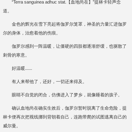
“Terra sanguinea adhuc stat.【血地尚在】”提林卡轻声念
道。
金色的辉光在雪下亮起将伽罗尔笼罩，神圣的力量汇进伽罗
尔的身体，治愈着他的伤痕。
伽罗尔感到一阵温暖，让僵硬的四肢都逐渐舒缓，也驱散了
刺骨的寒意。
好温暖......
有人来帮他了，还好，一切还来得及。
眼睛不自觉的闭合，仿佛进入了梦乡，就像睡着的孩子。
确认血地尚在确实生效后，伽罗尔暂时脱离了生命危险，提
林卡便再次把视线挪到背朝着自己，连跑带爬的试图逃离自己的
威尔曼。