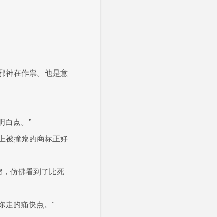
邪神在作祟。他是意
明白点。”
上被撞瘪的商标正好
收缩，仿佛看到了比死
你走的痛快点。”