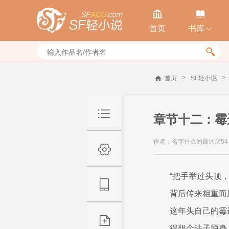


首页
书库


>
>
首页
SF轻小说
章节十二：霉
作者：名字什么的最讨厌54
“把手举过头顶
背后传来粗重而
这年头自己的霉
得想个法子脱身....