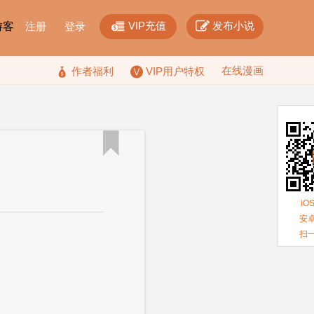


VIP充值
发布小说
F游客
注册
登录
在线漫画

作者福利
VIP用户特权

iO
安卓
扫