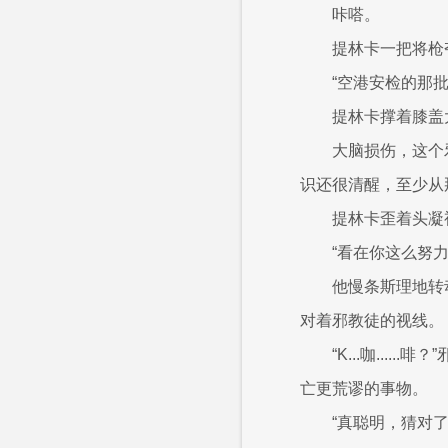
咔嗒。
提林卡一把将枪
“空港安检的那
提林卡撑着膝盖
大脑损伤，这个
识还很清醒，至少从
提林卡歪着头凝
“看在你这么努
他慢条斯理地转
对着邪教徒的视线。
“K...咖..
亡更荒谬的事物。
“真聪明，猜对