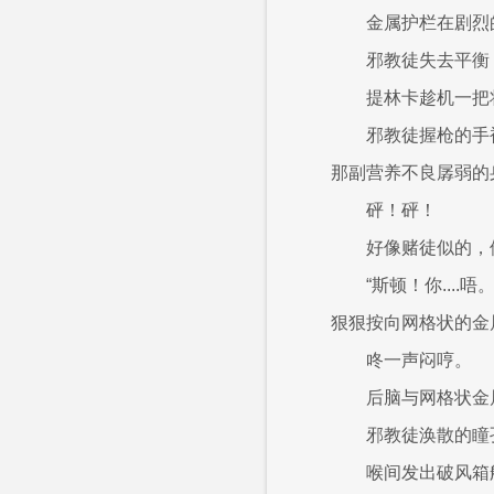
金属护栏在剧烈
邪教徒失去平衡
提林卡趁机一把
邪教徒握枪的手
那副营养不良孱弱的
砰！砰！
好像赌徒似的，
“斯顿！你..
狠狠按向网格状的金
咚一声闷哼。
后脑与网格状金
邪教徒涣散的瞳
喉间发出破风箱