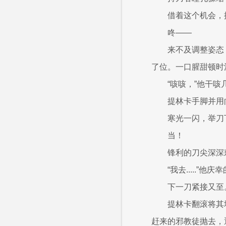
借着这个机会，
咚——
来不及调整姿态
了位。一口腥甜顿时
“咳咳，”他干
提林卡手脚并用
寒光一闪，举刀
当！
锋利的刀尖深深
“我去.....”
下一刀紧接又至
提林卡翻滚将其
赶来的邪教徒抛去，