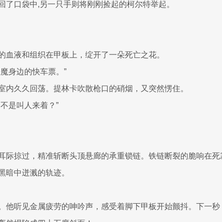
回了口袋中,另一只手则将刚刚捡起的柯尔特举起。
的血液和组织在甲板上，绽开了一朵死亡之花。
恶魔身边的快车票。”
室内久久回荡。提林卡吹散枪口的硝烟，又突然愣住。
是不是叫人来着？”
耳际掠过，精准斩断头顶悬廊的承重锁链。铁链断裂的脆响在死
黑暗中迸溅的轨迹。
。他听见金属疲劳的呻吟声，感受着脚下甲板开始颤抖。下一秒