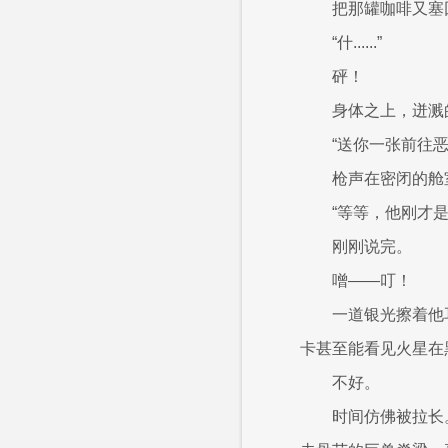
把那罐咖啡又塞
“什......”
砰！
身体之上，迸溅
“送你一张前往
枪声在密闭的舱
“等等，他刚才
刚刚说完。
噌——叮！
一道银光擦着他
卡甚至能看见火星在
不好。
时间仿佛被拉长