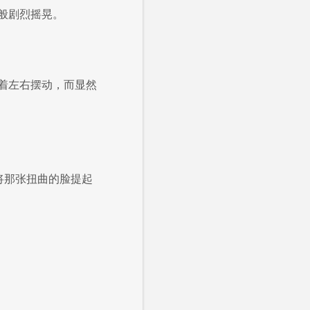
般剧烈摇晃。
着左右摆动，而显然
，将那张扭曲的脸提起