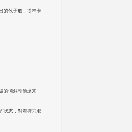
出的骰子般，提林卡
坡的倾斜朝他滚来。
的状态，对着持刀邪