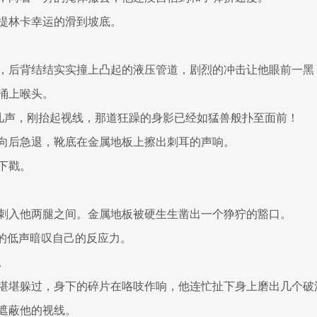
提林卡幸运的滑到坡底。
，后背结结实实撞上凸起的液压管道，剧烈的冲击让他眼前一黑
涌上喉头。
咳几声，刚抬起视线，那道狂躁的身影已经如猛兽般扑至面前！
向后急退，靴底在金属地板上擦出刺耳的声响。
下戳。
刺入他两腿之间。金属地板被硬生生凿出一个狰狞的豁口。
他庆幸的低声暗叹自己的反应力。
。
堪堪躲过，身下的碎片在咯吱作响，他连忙扯下身上磨出几个破
遮蔽他的视线。