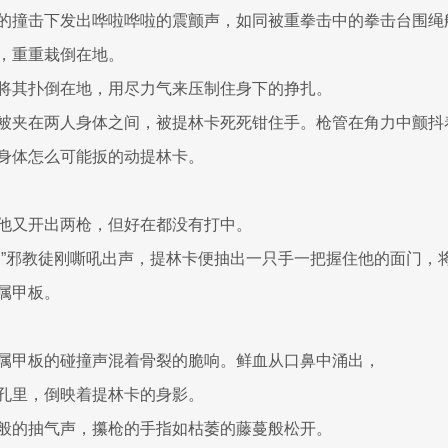
的撞击下发出哗啦哗啦的震颤声，如同被重拳击中的拳击台围绳
，重重栽倒在地。
将其扑倒在地，用尽力气来压制住身下的挣扎。
被夹在两人身体之间，被提林卡死死钳住手。枪管在角力中颤抖
身体怎么可能扳的动提林卡。
他又开出两枪，但好在都没有打中。
..唔。”邪教徒刚嘶吼出声，提林卡便抽出一只手一把握住他的面门
属甲板。
属甲板的碰撞声混着骨裂的脆响。鲜血从口鼻中涌出，
孔里，倒映着提林卡的身影。
般的抽气声，攥枪的手指如枯萎的藤蔓般松开。