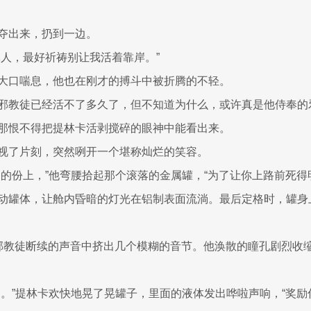
夺出来，扔到一边。
批人，最好祈祷别让我活着靠岸。”
大口喘息，他也在刚才的搏斗中被折腾的不轻。
邪教徒已经活不了多久了，但不知道为什么，或许真是他侍奉的
那恨不得把提林卡活剥搅碎的眼神中能看出来。
视了片刻，突然咧开一个堪称灿烂的笑容。
力的份上，”他弯腰拾起那个滚落的金属罐，“为了让你上路前死得
动罐体，让舱内昏暗的灯光在铝制表面流淌。最后定格时，罐身
....啡？”邪教徒断续的声音中挤出几个模糊的音节。他涣散的瞳孔剧烈
了。”提林卡欢快地晃了晃罐子，里面的液体发出哗啦声响，“奖励