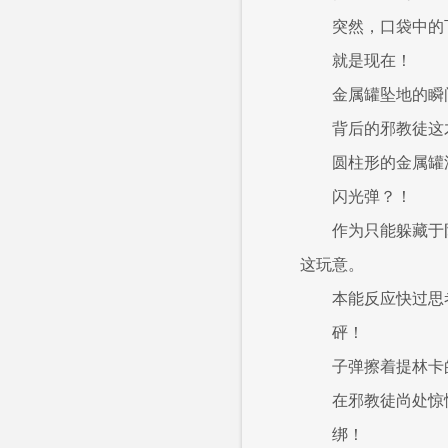
突然，口袋中的
就是现在！
金属罐坠地的瞬
背后的邪教徒这
圆柱形的金属罐
闪光弹？！
作为只能躲藏于
这玩意。
本能反应快过思
砰！
子弹擦着提林卡
在邪教徒尚处惊
绑！