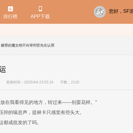


您好，S
排行榜
APP下载
赎罪的魔女绝不向审判官先生认罪
运
更新时间：2025/4/4 23:55:16
字数：2120
，放在我看得见的地方，转过来——别耍花样。”
压抑的喘息声，提林卡只感觉有些头大。
运都成批发的了吗。
..