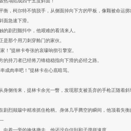
轰然塌陷成四十五度斜面！
平衡，柯尔特不慎脱手，从侧面掉向下方的甲板，像颗被命运掷
斜面急速下滑。
触的剧烈颤抖中，他艰难的看清来人。
正是那个用刀刺穿舱门的家伙。
回家！”提林卡夸张的哀嚎响彻引擎室。
方的持刀者已经将刀锋稳稳指向下滑的必经之路。
被串成肉串吧！”提林卡在心底暗骂。
从身侧传来，提林卡余光一瞥，发现那支被丢弃的手枪正随着斜
在剧烈颠簸中精准抓住枪柄。身体几乎腾空的瞬间，他顶着失衡
—
，向着一旁的掩体撤去，他还没自信到和子弹拼速度。