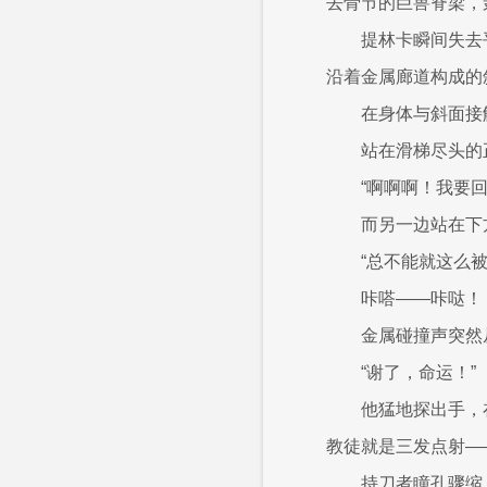
去骨节的巨兽脊梁，
提林卡瞬间失去
沿着金属廊道构成的
在身体与斜面接
站在滑梯尽头的
“啊啊啊！我要
而另一边站在下
“总不能就这么
咔嗒——咔哒！
金属碰撞声突然
“谢了，命运！”
他猛地探出手，
教徒就是三发点射—
持刀者瞳孔骤缩