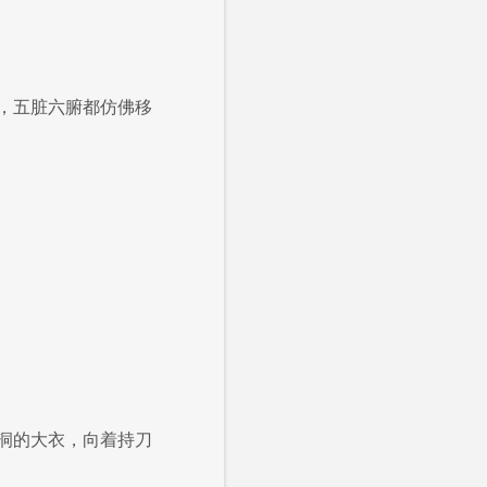
，五脏六腑都仿佛移
洞的大衣，向着持刀