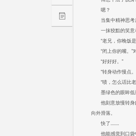
嗯？
当集中精神思考
一抹狡黠的笑意
“老兄，你晚饭
“闭上你的嘴。
“好好好。”
“转身动作慢点。
“啧，怎么话比老
墨绿色的眼眸低
他刻意放慢转身
向外滑落。
快了.......
他能感觉到口袋