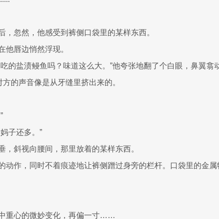
后，忽然，他感受到裤侧口袋里的某样东西。
在他唇边悄然浮现。
是吃的盐渍鳗鱼吗？味道这么大。”他夸张地翻了个白眼，鼻翼翕
”对方的声音像是从牙缝里挤出来的。
”
妈子还多。”
垂，斜视向腰间，那里放着的某样东西。
的动作，同时不着痕迹地让裤侧蹭过身旁的栏杆。口袋里的金属
中重心的微妙变化，再偏一寸……