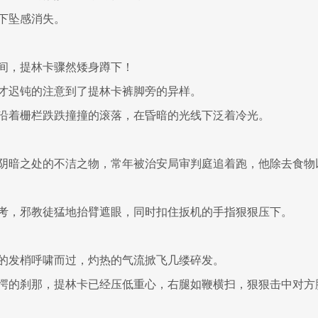
下坠感消失。
间，提林卡骤然矮身蹲下！
才迟钝的注意到了提林卡裤脚旁的异样。
沿着栅栏跌跌撞撞的滚落，在昏暗的光线下泛着冷光。
阴暗之处的不洁之物，常年被治安局审判庭追着跑，他除去食物
考，邪教徒猛地抬臂遮眼，同时扣住扳机的手指狠狠压下。
的发梢呼啸而过，灼热的气流掀飞几缕碎发。
愕的刹那，提林卡已经压低重心，右腿如鞭横扫，狠狠击中对方