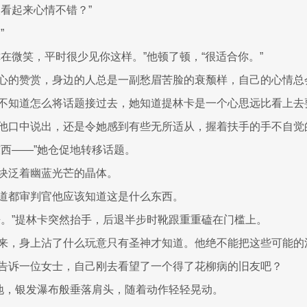
天看起来心情不错？”
”
你在微笑，平时很少见你这样。”他顿了顿，“很适合你。”
心的赞赏，身边的人总是一副愁眉苦脸的衰颓样，自己的心情总
不知道怎么将话题接过去，她知道提林卡是一个心思远比看上去
他口中说出，还是令她感到有些无所适从，握着扶手的手不自觉
东西——”她仓促地转移话题。
块泛着幽蓝光芒的晶体。
道都审判官他应该知道这是什么东西。
来。”提林卡突然抬手，后退半步时靴跟重重磕在门槛上。
来，身上沾了什么玩意只有圣神才知道。他绝不能把这些可能的
告诉一位女士，自己刚去看望了一个得了花柳病的旧友吧？
原地，银发瀑布般垂落肩头，随着动作轻轻晃动。