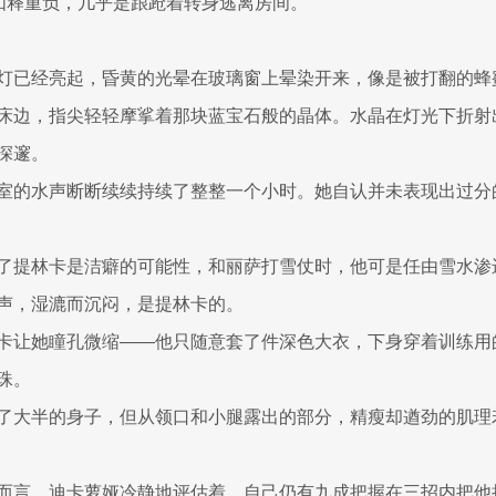
卡如释重负，几乎是踉跄着转身逃离房间。
灯已经亮起，昏黄的光晕在玻璃窗上晕染开来，像是被打翻的蜂
床边，指尖轻轻摩挲着那块蓝宝石般的晶体。水晶在灯光下折射
深邃。
室的水声断断续续持续了整整一个小时。她自认并未表现出过分
了提林卡是洁癖的可能性，和丽萨打雪仗时，他可是任由雪水渗
声，湿漉而沉闷，是提林卡的。
卡让她瞳孔微缩——他只随意套了件深色大衣，下身穿着训练用
珠。
了大半的身子，但从领口和小腿露出的部分，精瘦却遒劲的肌理
而言，迪卡萝娅冷静地评估着，自己仍有九成把握在三招内把他