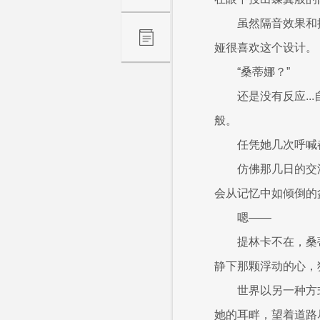
虽然隔音效果和
娅很喜欢这个设计。
“桑蒂娜？”
还是没有反应.
般。
任凭她几次呼喊
仿佛那几日的交
会从记忆中如倾倒的
嗯——
提林卡不在，桑
静下那颗浮动的心，
世界以另一种方
她的耳畔，望着道路