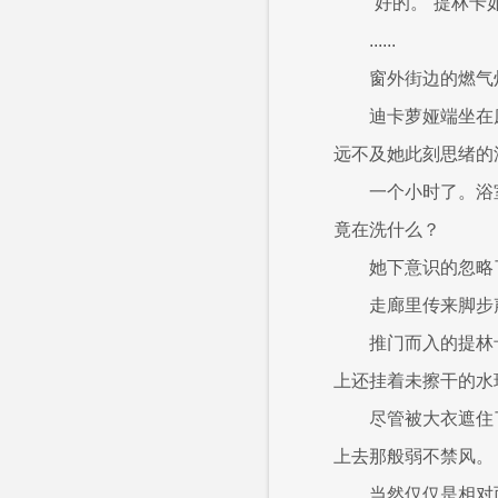
“好的。”提林
......
窗外街边的燃气
迪卡萝娅端坐在
远不及她此刻思绪的
一个小时了。浴
竟在洗什么？
她下意识的忽略
走廊里传来脚步
推门而入的提林
上还挂着未擦干的水
尽管被大衣遮住
上去那般弱不禁风。
当然仅仅是相对