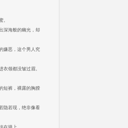
蜜。
出深海般的幽光，却
的嫌恶，这个男人究
进衣领都没皱过眉。
的短裤，裸露的胸膛
若隐若现，绝非像看
挂在墙上。