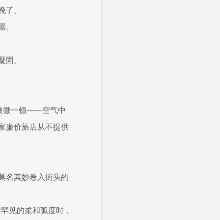
晚了。
嚣。
凝固。
微微一顿——空气中
家廉价旅店从不提供
莫名其妙卷入街头的
抹罕见的柔和弧度时，