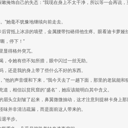
意咳嗽掩饰自己的失态：“我现在身上不太干净，所以等一会再说
乎。”她毫不犹豫地继续向前走去。
林卡后背抵上冰凉的墙壁，金属腰带扣硌得他生疼。眼看迪卡萝娅
嘶，停下！”
里显得格外突兀。
喝，令她有些不知所措，眼中闪过一丝无助。
吗，还是我的身上带了些什么不好的东西。
干净，”他的声音缓和下来，“我今天去了一趟下面，那里的老鼠能和
充道，相信以贫民窟的"盛名"，她应该能明白其中含义。
的眉头立刻皱了起来，鼻翼微微抽动，这才注意到提林卡身上那
怪味并非清洁疏漏，而是面前这人带来的。
后退半步。