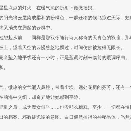
星星点点的灯火，在暖气流的折射下微微摇曳。
的阳光将云层染成柔和的粉橘色，一群迁移的候鸟掠过天际，翅
终又消失在腾起的云群中。
她想起从前——同样是那双令随行诗人称奇的天青色的双瞳，那
板上，望着天空的云慢悠悠地飘过，时间仿佛被拉得无限长。
完全坠入地平线还有一小时，正是蓝调时刻来临前的暖调序曲。
和。
气，微凉的空气涌入鼻腔，带着尘埃、远处花房的芬芳，还有一
在脑海中交织，却奇异地让她感到平静。
混乱之后，成为魔女似乎……也没那么糟糕。至少，一切都在慢
出的档案、邪教徒诡谲的意图、白日偶然拾得的神秘晶体，当然