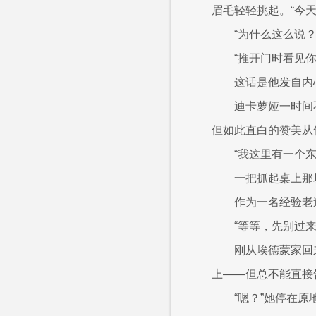
眉毛轻轻挑起。“今
“为什么这么说？
“推开门时看见
这话是他发自内
迪卡萝娅一时间
但如此直白的赞美从
“我这里有一个
一把抓起桌上那
作为一名经验老
“等等，先别过
刚从埃德蒙家回
上——但总不能直接
“嗯？”她停在