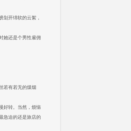
膀划开绵软的云絮，
时她还是个男性雇佣
丝若有若无的煤烟
慢好转。当然，烦恼
最急迫的还是旅店的