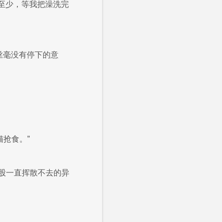
，至少，等我把澡洗完
丝毫没有停下的意
猫抢食。”
股一直挥散不去的异