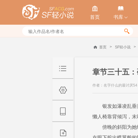


首页
书库


>
>
首页
SF轻小说
章节三十五：
作者：名字什么的最讨厌54
银发如瀑凌乱垂
懒人椅靠背倾泻，末
傍晚的斜阳为她
在眼下投出蝶翼般的