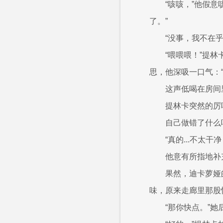
“咳咳，”他假
了。”
“没事，我不在
“喂喂喂！”提
思，他深吸一口气：“
这声低喝在房间
提林卡突然的厉
自己做错了什么
“真的...不太
他意有所指地补
果然，迪卡萝娅
味，原来走廊里那股
“那你快点。”她