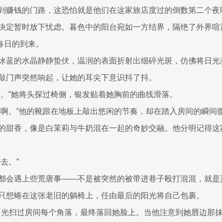
到赚钱的门路，这恐怕就是他们在这家旅店度过的倒数第二个夜
决定暂时放下忧虑。暮色中的阳台宛如一方结界，隔绝了外界喧
待春日的到来。
冰蓝的水晶静静蛰伏，温润的表面折射出细碎光斑，仿佛将日光
敲门声突然响起，让她的耳尖下意识抖了抖。
进。”她将头探过椅侧，银发贴着她胸前的曲线滑落。
在啊。”他的靴跟在地板上敲出悠闲的节奏，却在踏入房间的瞬间
的甜香，像是白茉莉与牛奶混在一起的奇妙交融。他分明记得这
去。”
都会遇上些荒唐事——不是被突然的被带进巷子殴打混混，就是
只想蜷在这张老旧的躺椅上，任由最后的阳光将自己包裹。
林卡的目光扫过房间每个角落，最终落回她脸上。当他注意到她唇边那