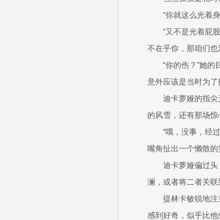
“你就这么光着身
“又不是光着屁
不在乎你，那咱们也
“你的伤？”她
意外应该是当时为了
迪卡萝娅的指尖
的风雪，还有那场惊
“哦，没事，经
嘴角扯出一个懒散的
迪卡萝娅偏过头
澜，或者将二者关联
提林卡敏锐地注
感到好奇，似乎比他