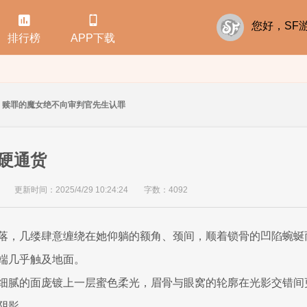


您好，S
排行榜
APP下载
赎罪的魔女绝不向审判官先生认罪
硬通货
更新时间：2025/4/29 10:24:24
字数：4092
落，几缕肆意缠绕在她仰躺的额角、颈间，顺着锁骨的凹陷蜿蜒
端几乎触及地面。
细腻的面庞镀上一层蜜色柔光，眉骨与眼窝的轮廓在光影交错间
阴影。