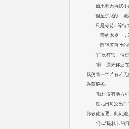
如果明天再找不
但至少此刻，她
只是等待...等
一旁的木桌上，
一阵轻若落叶的
“门没有锁，请
“啊，原来你还
飘荡着一丝若有若无
香薰服务。
“我也没有地方可
这几日每次出门
邪教徒追逐。此刻她
“你...”提