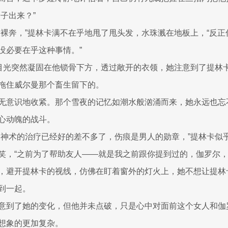
子出来？”
股裸奔，”提林卡满不在乎地甩了甩头发，水珠溅在地板上，“反
没必要在乎这种事情。”
的目光突然凝固在他锁骨下方，透过敞开的衣领，她注意到了提林
拖住威尔曼那个畜生留下的。
无意识地收紧。那个雪夜的记忆如潮水般汹涌而来，她永远也忘
心动魄的战斗。
过神术的治疗已经好的差不多了，伤痕是男人的勋章，”提林卡似
笑，“之前为了帮助友人——就是我之前跟你提到过的，伽罗尔，
，避开提林卡的视线，仿佛在盯着窗外的灯火上，她不想让提林
到一起。
意到了她的变化，但他并未点破，只是心中对面前这个女人和伽
想象的更加复杂。