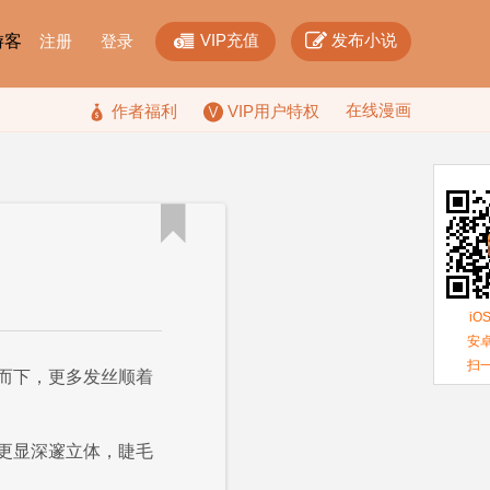


VIP充值
发布小说
F游客
注册
登录
在线漫画

作者福利
VIP用户特权

iO
安卓
扫
而下，更多发丝顺着
更显深邃立体，睫毛