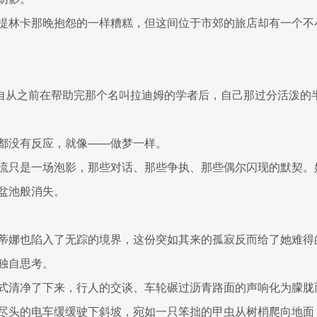
提林卡那晚抱怨的一样糟糕，但这间位于市郊的旅店却有一个不
..自从之前在帮助完那个名叫拉迪姆的学者后，自己那过分活泼的
都没有反应，就像——做梦一样。
流只是一场泡影，那些对话、那些争执、那些偶尔闪现的默契。
盆池般消失。
蒂娜也陷入了无踪的境界，这份突如其来的孤寂反而给了她难得
独自思考。
式清净了下来，行人的交谈、车轮碾过沥青路面的声响化为朦胧
尽头的电车缓缓驶下斜坡，宛如一只笨拙的甲虫从树梢爬向地面