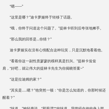
“嗯——”
“这里是哪？”迪卡萝娅终于转移了话题。
“哦，你终于问道这个问题了。”提林卡听到后夸张地摊手。
“那么我的回答是...你猜？”
迪卡萝娅实在没有心情配合这种玩笑，只是沉默地看着他。
“看着你这一副性质寥寥的模样真是扫兴。”提林卡耸耸
肩，“好吧，就让伟大的提林卡先生为你揭晓答案~”
“这是拉迪姆的家？”
“其实是.....嗯？”他突然一顿：“你是怎么知道的，你那时候还
醒着？”
“味道。”她轻声说，“那股漂**的味道，我曾经在他的身上闻