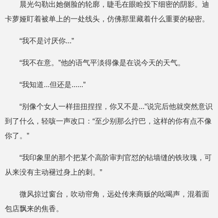
晨光勾勒出她侧脸的轮廓，睫毛在眼睑投下细密的阴影。迪
卡萝娅盯着被单上的一处线头，仿佛那里藏着什么重要的秘密。
“我不是讨厌你...”
“我不在意。”他的语气平淡得像是在说今天的天气。
“我知道...但还是......”
“别像个女人一样扭扭捏捏，你又不是...”说完后他就突然意识
到了什么，轻咳一声改口：“至少别那么拧巴，这样的你有点不像
你了。”
“我印象里的那个把某个高阶审判官怼的钻墙缝的铁玫瑰，可
从来没有主动褪过身上的刺。”
微风掠过窗台，吹动帘角，远处传来商贩的吆喝声，混着面
包店飘来的焦香。