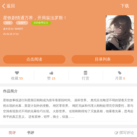
返回
下载
星铁剧情通万界，开局翁法罗斯！
游戏
连载中
2025春季征文
潇木音浊 / 56406字
25-03-25 17:14
点击阅读
目录列表
收藏
赞
打赏
月票
55
15
0
作品简介
星铁故事线进行到星期日刚刚成为搭车客那段时间。 崩坏世界。 奥托目光晦涩不明的望着天空突
然出现的光幕，那是计划外的变数。 绝区零世界。 绳匠兄妹和代理人刚刚处理完空洞委托，那与
空洞表现形式不同的光幕恰巧出现。 火影世界。 佐助刚刚得知了灭族真相，他看着光幕，思考起
和平的真正意义。 还有原神，铠甲，骑士，综漫……
简评
书评
撰写评论