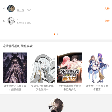
-
火种
4
粉丝值：600
-
火种
5
粉丝值：600
这些作品你可能也喜欢
转生骷髅怎么会是大
变成小小猫娘也要成
死亡游戏的金手指是
转生女仆不可能是勇
小姐的使魔
为全游第一
各位美少女
者爱妻