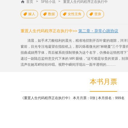
>
>
首页
SF轻小说
重置人生代码程序正在执行中
嫁人
数据
女性主角
变身




重置人生代码程序正在执行中>>
第二章・异常心跳协议
清晨，如手术刀般锐利的晨光，精准地切割开百叶窗的缝隙，洋洋洒
窗前，目光专注地凝望在指纹机上，那闪烁着微光的“林晓蔓”三个字显
扭曲成娟秀字体，而后被系统强制替换为这个名字，仿佛命运悄然埋下了
递过一副陆总监特意交代下来的 MR 眼镜，“这可都是珍贵的资源，别
流声在她耳畔轻轻吟唱。视野中瞬间浮现出一面半透明的...……
本书月票
《重置人生代码程序正在执行中》 本月月票：0张 | 本月排名：999名