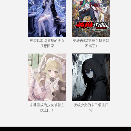
被星际海盗捕获的少女
英雄再临(英雄？我早就
只想回家
不当了)
末世里成为少女被苦主
变成少女的末日求生日
找上门了
常