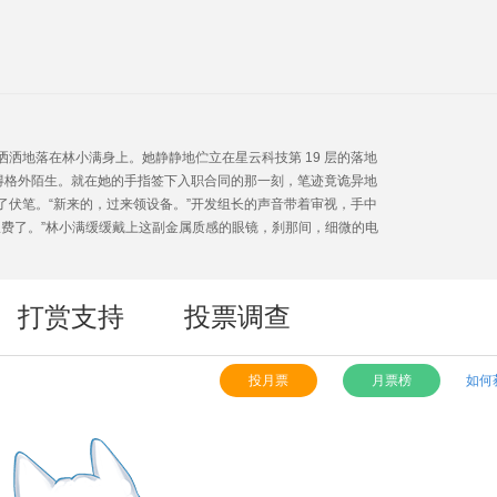
洒地落在林小满身上。她静静地伫立在星云科技第 19 层的落地
得格外陌生。就在她的手指签下入职合同的那一刻，笔迹竟诡异地
伏笔。“新来的，过来领设备。”开发组长的声音带着审视，手中
浪费了。”林小满缓缓戴上这副金属质感的眼镜，刹那间，细微的电
打赏支持
投票调查
投月票
月票榜
如何