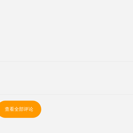
查看全部评论