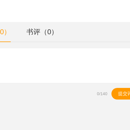
0）
书评（0）
提交
0
/140