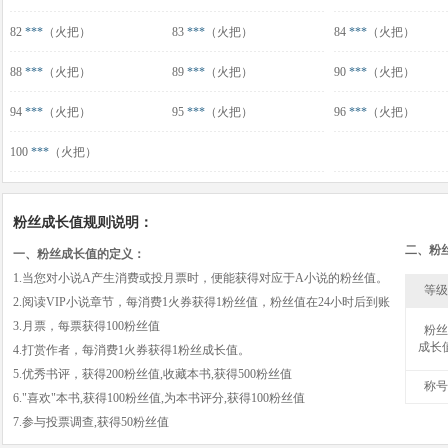
82
***
（火把）
83
***
（火把）
84
***
（火把）
88
***
（火把）
89
***
（火把）
90
***
（火把）
94
***
（火把）
95
***
（火把）
96
***
（火把）
100
***
（火把）
粉丝成长值规则说明：
二、粉
一、粉丝成长值的定义：
1.当您对小说A产生消费或投月票时，便能获得对应于A小说的粉丝值。
等级
2.阅读VIP小说章节，每消费1火券获得1粉丝值，粉丝值在24小时后到账
3.月票，每票获得100粉丝值
粉丝
成长
4.打赏作者，每消费1火券获得1粉丝成长值。
5.优秀书评，获得200粉丝值,收藏本书,获得500粉丝值
称号
6."喜欢"本书,获得100粉丝值,为本书评分,获得100粉丝值
7.参与投票调查,获得50粉丝值