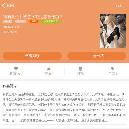
返回
下载
我的复仇系统怎么都是恋爱选项？
魔幻
连载中
签约
少年创想长篇
性压抑 / 45543字
25-05-10 13:51
点击阅读
目录列表
收藏
赞
打赏
月票
249
40
0
作品简介
背负血海深仇的伊洛重生，但系统竟然只能用来谈恋爱？但是没关系，尺有所短，寸有所长。 伊
洛硬生生开辟出了一条系统所不耻的邪道用法，将纯粹的攻略进行到底，只为了完成任务达成复
仇，哪怕系统整日诅咒他。 然而他小看了那些被他攻略的女孩们。 顺手捡的樵夫家女孩整日把柴
刀架在自己脖子上，邀请他去看花。 重生前背叛他的女仆竟然疯狂掌控他的生活，不允许他有一
丝一毫的自我。 甚至他的仇人，也视他为畅饮的甘露。 系统，系统呢？救一下啊！能不能把好感
降低一点！ 【我的爱经区块链认证——不可篡改、去中心化，且永久刻在你灵魂上。】