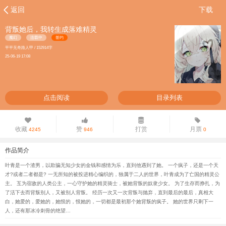
返回
下载
背叛她后，我转生成落难精灵
魔幻
连载中
签约
平平无奇路人甲 / 152914字
25-06-19 17:08
点击阅读
目录列表
收藏
赞
打赏
月票
4245
946
0
作品简介
叶青是一个渣男，以欺骗无知少女的金钱和感情为乐，直到他遇到了她。 一个疯子，还是一个天
才?或者二者都是? 一无所知的被投进精心编织的，独属于二人的世界，叶青成为了亡国的精灵公
主。 互为宿敌的人类公主，一心守护她的精灵骑士，被她背叛的奴隶少女。 为了生存而挣扎，为
了活下去而背叛别人，又被别人背叛。 经历一次又一次背叛与抛弃，直到最后的最后，真相大
白，她爱的，爱她的，她恨的，恨她的，一切都是最初那个她背叛的疯子。 她的世界只剩下一
人，还有那冰冷刺骨的绝望…