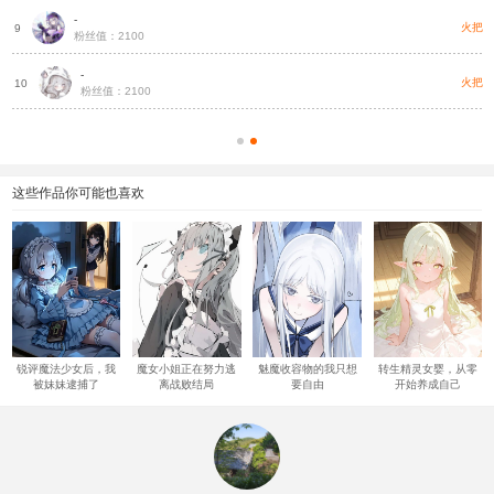
-
把
火把
9
粉丝值：2100
-
把
火把
10
粉丝值：2100
这些作品你可能也喜欢
锐评魔法少女后，我
魔女小姐正在努力逃
魅魔收容物的我只想
转生精灵女婴，从零
被妹妹逮捕了
离战败结局
要自由
开始养成自己