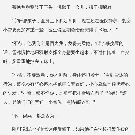
慕挽琴稍稍转了下头，沉默了一会儿，抿了抿嘴唇。
“宇轩那孩子，全身上下多处骨折，现在还在医院静养，想必
小雪要更加严重一些，医生说近期会给他安排手术治疗。”
“不行，他受伤全是因为我，我得去看他。”听了慕挽琴的
话，雪沐慌忙地用双肘支撑全身想要坐起来，不过伴随着一声尖
叫，又重重地摔在了床上。
“小雪，不要激动，你才刚醒，身体还很虚弱。”看到雪沐的
行为，慕挽琴有些心疼地将她再次安置好，小心翼翼地轻抚着她
的头发，“小雪，那不怪你，是那些把小雪堵在巷子里的那些坏
人，是他们打的宇轩，小雪你一点错都没有。”
“不，妈妈，都是因为...”
刚刚说出这句话雪沐便后悔了，如果她把在学校打架斗殴的