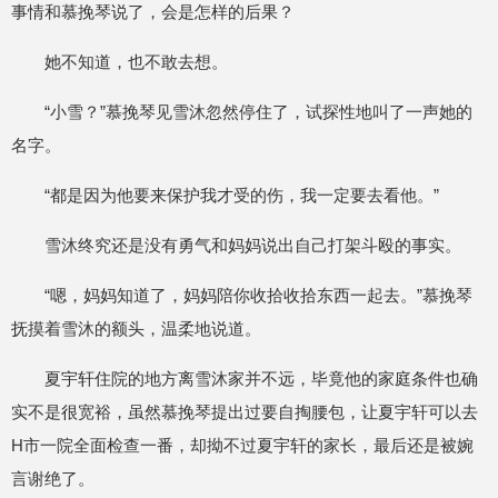
事情和慕挽琴说了，会是怎样的后果？
她不知道，也不敢去想。
“小雪？”慕挽琴见雪沐忽然停住了，试探性地叫了一声她的
名字。
“都是因为他要来保护我才受的伤，我一定要去看他。”
雪沐终究还是没有勇气和妈妈说出自己打架斗殴的事实。
“嗯，妈妈知道了，妈妈陪你收拾收拾东西一起去。”慕挽琴
抚摸着雪沐的额头，温柔地说道。
夏宇轩住院的地方离雪沐家并不远，毕竟他的家庭条件也确
实不是很宽裕，虽然慕挽琴提出过要自掏腰包，让夏宇轩可以去
H市一院全面检查一番，却拗不过夏宇轩的家长，最后还是被婉
言谢绝了。