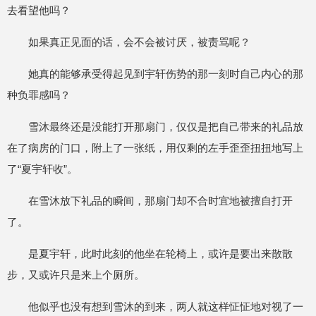
去看望他吗？
如果真正见面的话，会不会被讨厌，被责骂呢？
她真的能够承受得起见到宇轩伤势的那一刻时自己内心的那
种负罪感吗？
雪沐最终还是没能打开那扇门，仅仅是把自己带来的礼品放
在了病房的门口，附上了一张纸，用仅剩的左手歪歪扭扭地写上
了“夏宇轩收”。
在雪沐放下礼品的瞬间，那扇门却不合时宜地被擅自打开
了。
是夏宇轩，此时此刻的他坐在轮椅上，或许是要出来散散
步，又或许只是来上个厕所。
他似乎也没有想到雪沐的到来，两人就这样怔怔地对视了一