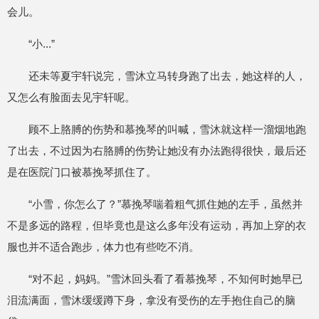
会儿。
“小...”
还未等夏宇轩说完，雪沐立马转身跑了出去，她这样的人，
又怎么有脸面去见宇轩呢。
顾不上胳膊的伤势和慕挽琴的叫喊，雪沐就这样一溜烟地跑
了出去，不过因为右胳膊的伤势让她没有办法跑得很快，最后还
是在医院门口被慕挽琴抓住了。
“小雪，你怎么了？”慕挽琴喘着粗气抓住她的左手，虽然并
不是多远的路程，但毕竟也是这么多年没有运动，再加上穿的衣
服也并不适合跑步，体力也有些吃不消。
“对不起，妈妈。”雪沐回头看了看慕挽琴，不知何时她早已
泪流满面，雪沐缓缓蹲下身，拿没有受伤的左手抱住自己的脑