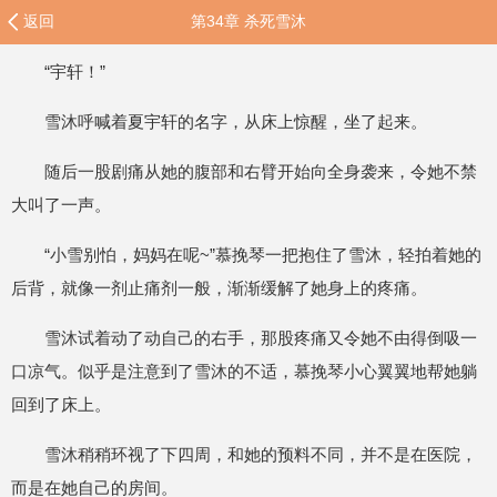
返回
第34章 杀死雪沐
“宇轩！”
雪沐呼喊着夏宇轩的名字，从床上惊醒，坐了起来。
随后一股剧痛从她的腹部和右臂开始向全身袭来，令她不禁
大叫了一声。
“小雪别怕，妈妈在呢~”慕挽琴一把抱住了雪沐，轻拍着她的
后背，就像一剂止痛剂一般，渐渐缓解了她身上的疼痛。
雪沐试着动了动自己的右手，那股疼痛又令她不由得倒吸一
口凉气。似乎是注意到了雪沐的不适，慕挽琴小心翼翼地帮她躺
回到了床上。
雪沐稍稍环视了下四周，和她的预料不同，并不是在医院，
而是在她自己的房间。