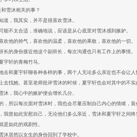
总是和雪沐相关的事？
知道，我其实，并不是很喜欢雪沐。
可能不太合适，准确地说，应该是从心底里对雪沐感到嫉妒。
喜欢他的帅气，喜欢他的温柔，喜欢他的果敢，喜欢他的一切。
班长的身份接近他这个副班长，每次沟通也只有工作上的事情。
夏宇轩的青梅竹马。
地去和夏宇轩聊各种各样的事，两个人无论多么亲近也不会让人
上去找她。甚至老师批评雪沐的时候，夏宇轩也会对其中的不实
雪沐，我心中的嫉妒便会增长几分。
的，所以每次面对雪沐时，我也会尽量压制自己内心的情绪，装
，我曾如此安慰自己，无论他们多么亲近，雪沐和夏宇轩之间终
就是如此的戏剧性。
雪沐居然以女生的身份回到了学校中。