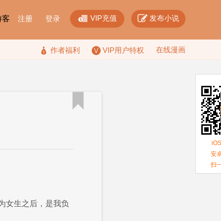


VIP充值
发布小说
F游客
注册
登录
在线漫画

作者福利
VIP用户特权

iO
安卓
扫
为女生之后，是我负