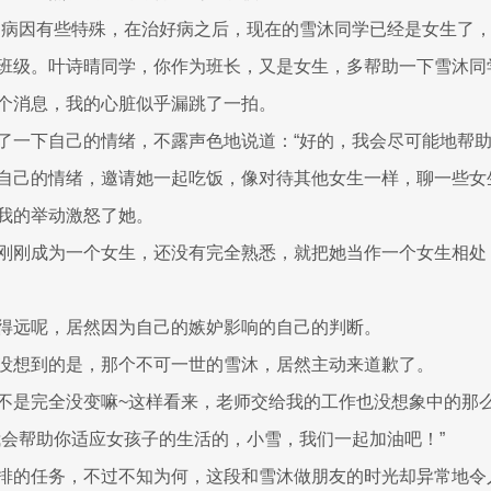
的病因有些特殊，在治好病之后，现在的雪沐同学已经是女生了
班级。叶诗晴同学，你作为班长，又是女生，多帮助一下雪沐同
个消息，我的心脏似乎漏跳了一拍。
了一下自己的情绪，不露声色地说道：“好的，我会尽可能地帮助
自己的情绪，邀请她一起吃饭，像对待其他女生一样，聊一些女
我的举动激怒了她。
刚刚成为一个女生，还没有完全熟悉，就把她当作一个女生相处
得远呢，居然因为自己的嫉妒影响的自己的判断。
没想到的是，那个不可一世的雪沐，居然主动来道歉了。
不是完全没变嘛~这样看来，老师交给我的工作也没想象中的那么
我会帮助你适应女孩子的生活的，小雪，我们一起加油吧！”
排的任务，不过不知为何，这段和雪沐做朋友的时光却异常地令