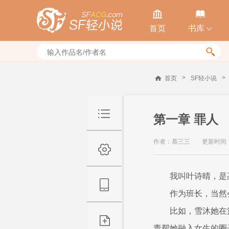


首页
书库


>
>
首页
SF轻小说
第一章 罪人
作者：慕三三
更新时间：20
我叫叶诗晴，是
作为班长，当然
比如，雪沐她在
责帮她融入女生的圈