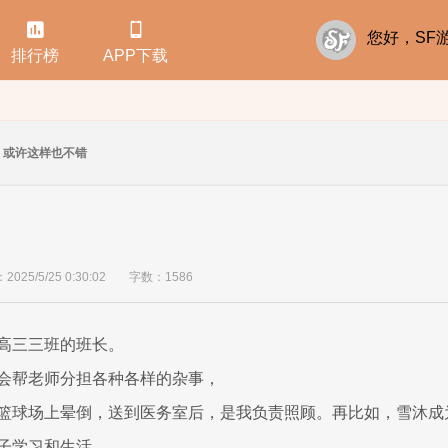


您好，S
排行榜
APP下载
或许这样也不错
25/5/25 0:30:02
字数：1586
高三三班的班长。
会帮老师分担各种各样的杂事，
篮球场上晕倒，送到医务室后，是我负责照顾。再比如，雪沐成
子学习和生活。