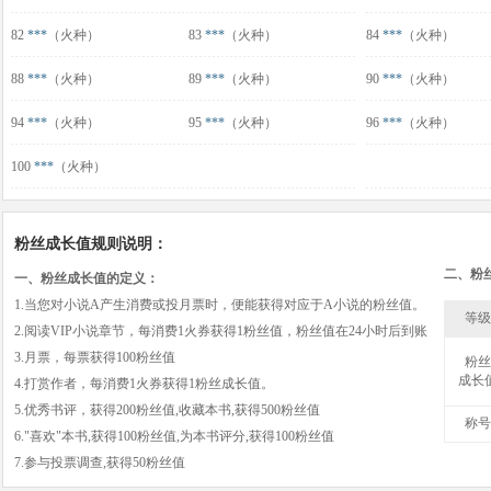
82
***
（火种）
83
***
（火种）
84
***
（火种）
88
***
（火种）
89
***
（火种）
90
***
（火种）
94
***
（火种）
95
***
（火种）
96
***
（火种）
100
***
（火种）
粉丝成长值规则说明：
二、粉
一、粉丝成长值的定义：
1.当您对小说A产生消费或投月票时，便能获得对应于A小说的粉丝值。
等级
2.阅读VIP小说章节，每消费1火券获得1粉丝值，粉丝值在24小时后到账
3.月票，每票获得100粉丝值
粉丝
成长
4.打赏作者，每消费1火券获得1粉丝成长值。
5.优秀书评，获得200粉丝值,收藏本书,获得500粉丝值
称号
6."喜欢"本书,获得100粉丝值,为本书评分,获得100粉丝值
7.参与投票调查,获得50粉丝值