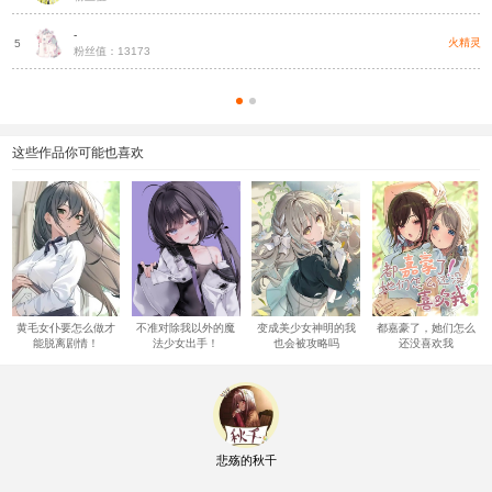
-
火精灵
5
粉丝值：13173
这些作品你可能也喜欢
黄毛女仆要怎么做才
不准对除我以外的魔
变成美少女神明的我
都嘉豪了，她们怎么
能脱离剧情！
法少女出手！
也会被攻略吗
还没喜欢我
悲殇的秋千