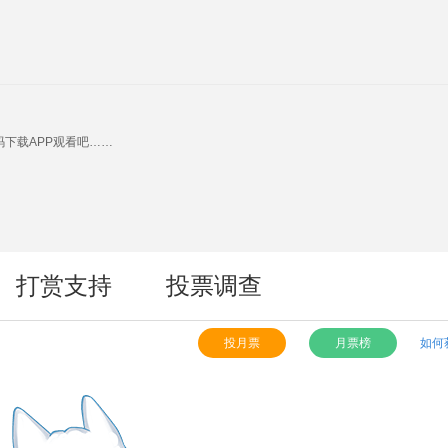
码下载APP观看吧……
打赏支持
投票调查
投月票
月票榜
如何