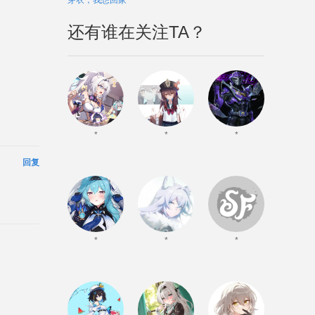
芽衣，我想回家
还有谁在关注TA？
*
*
*
回复
*
*
*