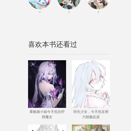
*
*
*
喜欢本书还看过
看板娘小姐今天也在狩
转生少女，今天也在努
猎魔女
力驯服反派