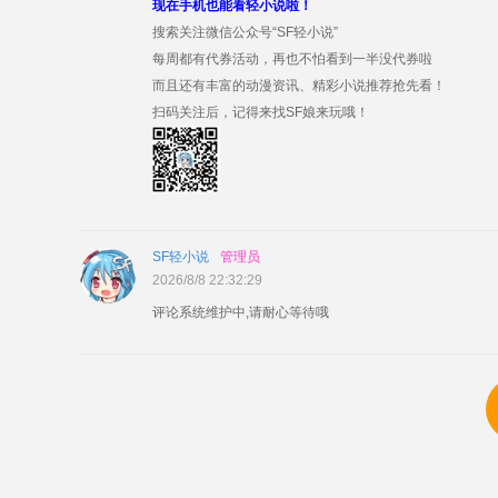
现在手机也能看轻小说啦！
搜索关注微信公众号“SF轻小说”
每周都有代券活动，再也不怕看到一半没代券啦
而且还有丰富的动漫资讯、精彩小说推荐抢先看！
扫码关注后，记得来找SF娘来玩哦！
SF轻小说
管理员
2026/8/8 22:32:29
评论系统维护中,请耐心等待哦