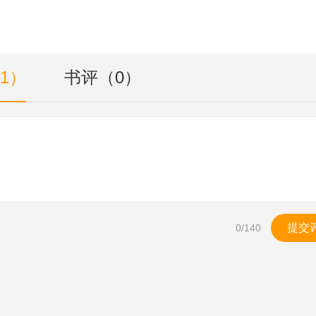
1）
书评（0）
提交
0
/140