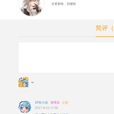
在更新啦，别催啦
简评（
SF轻小说
管理员
公告
2017-9-22 17:56