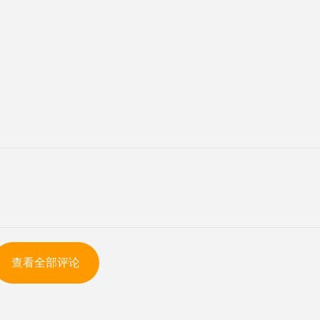
查看全部评论