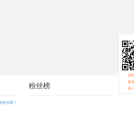
iO
安卓
粉丝榜
扫
获得月票？