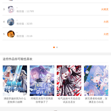
-
火精灵
3
粉丝值：11795
-
火把
4
粉丝值：3235
-
火把
5
粉丝值：2116
这些作品你可能也喜欢
满级穿越的我为什么
闭嘴恶龙我不想再跟
哈气血姬今天也在尝
撩完勇者给他家，深
是牧师小姐啊
你带孩子了
试反击圣女
渊圣女小白花