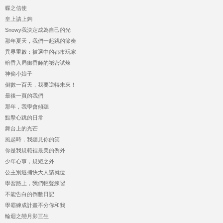
蝶之信使
皇上請上鉤
Snowy我決定成為自己的光
那年夏天，我們一起跳的節奏
異界重啟：被選中的都市玩家
暗香入局御香師的祕密試煉
神偷小娘子
倒數一百天，我要逆轉未來！
最後一頁的我們
那年，我學會傾聽
點擊心跳的日常
舞台上的光芒
風起時，我聽見你的笑
你是我規範裡最美的例外
少年心事，規矩之外
公主別逃捕快大人請就位
學習路上，我們輕聲練習
不能告白的倒數日記
學霸練成計畫不分你和我
輪迴之戀月影三生