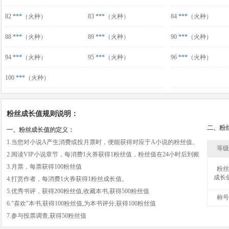
82
***
（火种）
83
***
（火种）
84
***
（火种）
88
***
（火种）
89
***
（火种）
90
***
（火种）
94
***
（火种）
95
***
（火种）
96
***
（火种）
100
***
（火种）
粉丝成长值规则说明：
二、粉
一、粉丝成长值的定义：
1.当您对小说A产生消费或投月票时，便能获得对应于A小说的粉丝值。
等级
2.阅读VIP小说章节，每消费1火券获得1粉丝值，粉丝值在24小时后到账
3.月票，每票获得100粉丝值
粉丝
成长
4.打赏作者，每消费1火券获得1粉丝成长值。
5.优秀书评，获得200粉丝值,收藏本书,获得500粉丝值
称号
6."喜欢"本书,获得100粉丝值,为本书评分,获得100粉丝值
7.参与投票调查,获得50粉丝值