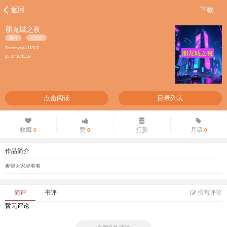
返回
下载
朋克城之夜
魔幻
已完结
Trustmyrai / 1181字
25-07-30 15:50
点击阅读
目录列表
收藏
赞
打赏
月票
0
0
0
作品简介
希望大家能看看
简评
书评
撰写评论
暂无评论