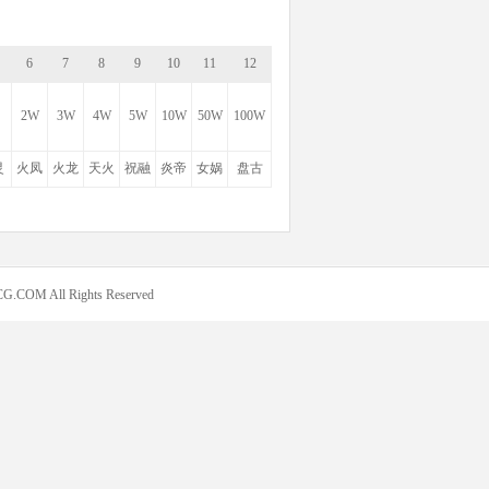
6
7
8
9
10
11
12
2W
3W
4W
5W
10W
50W
100W
灵
火凤
火龙
天火
祝融
炎帝
女娲
盘古
COM All Rights Reserved