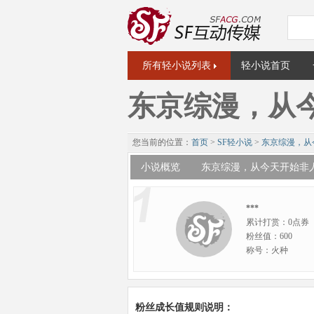
所有轻小说列表
轻小说首页
东京综漫，从
您当前的位置：
首页
>
SF轻小说
>
东京综漫，从
小说概览
东京综漫，从今天开始非
***
累计打赏：0点券
粉丝值：600
称号：火种
粉丝成长值规则说明：