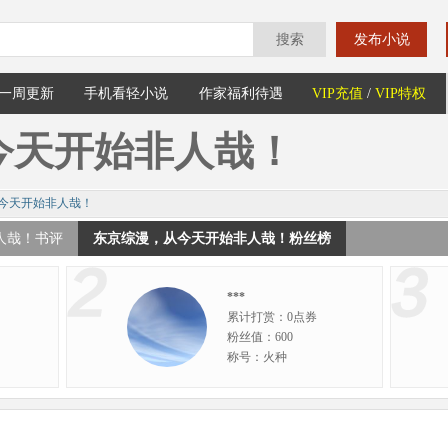
搜索
发布小说
一周更新
手机看轻小说
作家福利待遇
VIP充值
/
VIP特权
今天开始非人哉！
今天开始非人哉！
人哉！书评
东京综漫，从今天开始非人哉！粉丝榜
***
累计打赏：0点券
粉丝值：600
称号：火种