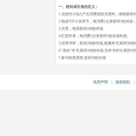
一、粉丝成长值的定义：
1.当您对小说A产生消费或投月票时，便能获得
2.阅读VIP小说章节，每消费1火券获得1粉丝值
3.月票，每票获得100粉丝值
4.打赏作者，每消费1火券获得1粉丝成长值。
5.优秀书评，获得200粉丝值,收藏本书,获得500
6."喜欢"本书,获得100粉丝值,为本书评分,获得1
7.参与投票调查,获得50粉丝值
免责声明
|
版权隐私