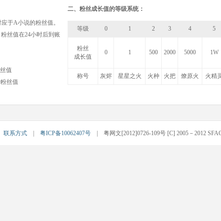
二、粉丝成长值的等级系统：
对应于A小说的粉丝值。
等级
0
1
2
3
4
5
，粉丝值在24小时后到账
粉丝
0
1
500
2000
5000
1W
成长值
粉丝值
称号
灰烬
星星之火
火种
火把
燎原火
火精
00粉丝值
|
联系方式
|
粤ICP备10062407号
| 粤网文[2012]0726-109号 [C] 2005－2012 SFACG.