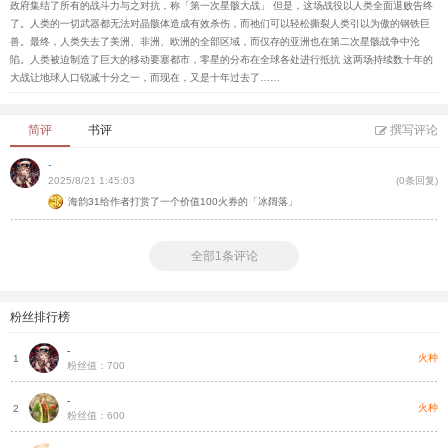
政府集结了所有的战斗力与之对抗，称「第一次星骸大战」 但是，这场战役以人类全面退败告终
了。人类的一切武器都无法对晶骸体造成有效杀伤，而祂们可以轻松撕裂人类引以为傲的钢铁巨
兽。最终，人类失去了美洲、非洲、欧洲的全部区域，而仅存的亚洲也在第二次星骸战争中沦
陷。人类被迫制造了巨大的移动要塞都市，零星的分布在全球各处进行抵抗 这两场持续数十年的
大战让地球人口锐减十分之一，而现在，又是十年过去了……
简评
书评
撰写评论
-
2025/8/21 1:45:03
(0条回复)
海韵31给作者打赏了一个价值100火券的「冰阔落」
全部1条评论
粉丝排行榜
-
火种
1
粉丝值：700
-
火种
2
粉丝值：600