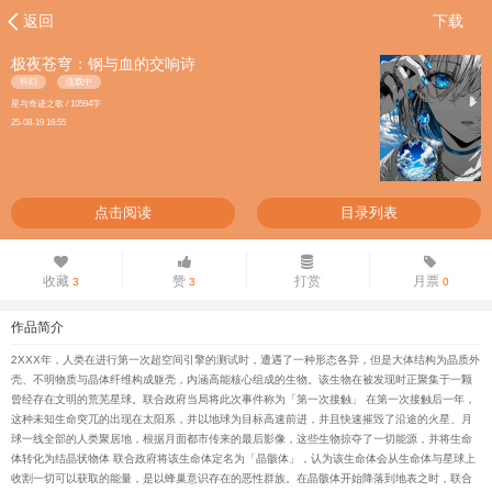
返回
下载
极夜苍穹：钢与血的交响诗
科幻
连载中
星与奇迹之歌 / 10594字
25-08-19 16:55
点击阅读
目录列表
收藏
赞
打赏
月票
3
3
0
作品简介
2XXX年，人类在进行第一次超空间引擎的测试时，遭遇了一种形态各异，但是大体结构为晶质外
壳、不明物质与晶体纤维构成躯壳，内涵高能核心组成的生物。该生物在被发现时正聚集于一颗
曾经存在文明的荒芜星球。联合政府当局将此次事件称为「第一次接触」 在第一次接触后一年，
这种未知生命突兀的出现在太阳系，并以地球为目标高速前进，并且快速摧毁了沿途的火星、月
球一线全部的人类聚居地，根据月面都市传来的最后影像，这些生物掠夺了一切能源，并将生命
体转化为结晶状物体 联合政府将该生命体定名为「晶骸体」，认为该生命体会从生命体与星球上
收割一切可以获取的能量，是以蜂巢意识存在的恶性群族。在晶骸体开始降落到地表之时，联合