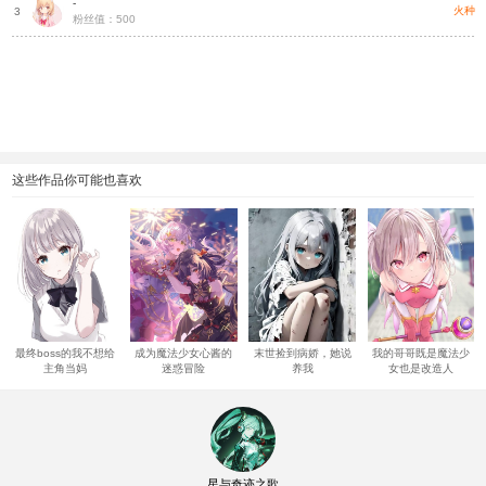
-
火种
3
粉丝值：500
这些作品你可能也喜欢
最终boss的我不想给
成为魔法少女心酱的
末世捡到病娇，她说
我的哥哥既是魔法少
主角当妈
迷惑冒险
养我
女也是改造人
星与奇迹之歌