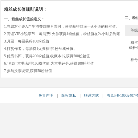
粉丝成长值规则说明：
二、粉
一、粉丝成长值的定义：
1.当您对小说A产生消费或投月票时，便能获得对应于A小说的粉丝值。
等级
2.阅读VIP小说章节，每消费1火券获得1粉丝值，粉丝值在24小时后到账
3.月票，每票获得100粉丝值
粉丝
成长
4.打赏作者，每消费1火券获得1粉丝成长值。
5.优秀书评，获得200粉丝值,收藏本书,获得500粉丝值
称号
6."喜欢"本书,获得100粉丝值,为本书评分,获得100粉丝值
7.参与投票调查,获得50粉丝值
免责声明
|
版权隐私
|
联系方式
|
粤ICP备10062407