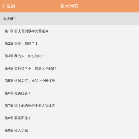
返回
目录列表
北境求生
第1章 前夫哥的眼神比雪还冷！
第2章 哥哥，我错了！
第3章 我的人，你也敢碰？
第4章 卖身契？不，这是007福报！
第5章 这届后宅，比我上个班还卷
第6章 完美碰瓷！
第7章 惊！他灼热的手探入我体内！
第8章 要藏不住了！
第9章 仙人之威