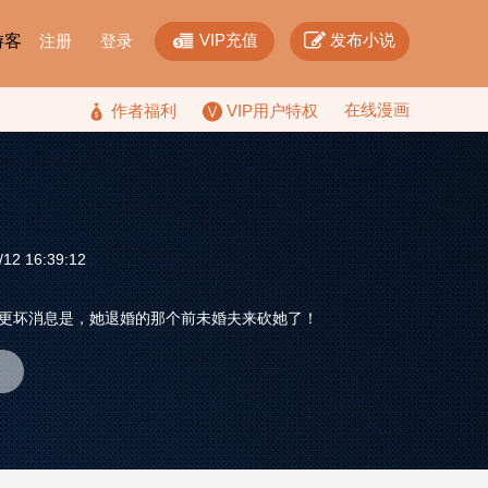


VIP充值
发布小说
F游客
注册
登录
在线漫画

作者福利
VIP用户特权
2 16:39:12
 更坏消息是，她退婚的那个前未婚夫来砍她了！