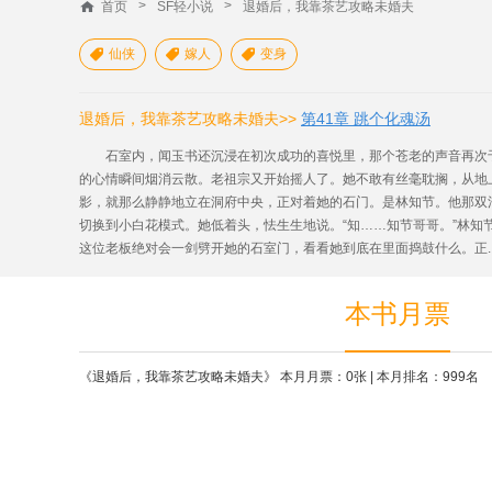
>
>
首页
SF轻小说
退婚后，我靠茶艺攻略未婚夫
仙侠
嫁人
变身



退婚后，我靠茶艺攻略未婚夫>>
第41章 跳个化魂汤
石室内，闻玉书还沉浸在初次成功的喜悦里，那个苍老的声音再次于
的心情瞬间烟消云散。老祖宗又开始摇人了。她不敢有丝毫耽搁，从地
影，就那么静静地立在洞府中央，正对着她的石门。是林知节。他那双
切换到小白花模式。她低着头，怯生生地说。“知……知节哥哥。”林知
这位老板绝对会一剑劈开她的石室门，看看她到底在里面捣鼓什么。正..
本书月票
《退婚后，我靠茶艺攻略未婚夫》 本月月票：0张 | 本月排名：999名