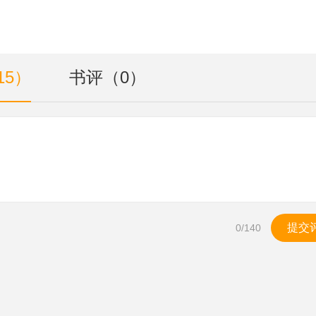
15）
书评（0）
提交
0
/140