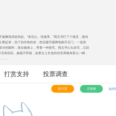
她脑海深处响起。“来后山，洗魂潭。”闻玉书打了个激灵，激动
上爬起来，拍了拍衣角的灰，然后蹑手蹑脚地推开石门。一道身
清冷的眼眸，落在她身上，带着一种探究。闻玉书心头发毛，立刻
节没有回应。她毫不怀疑，如果太上长老的传音再晚来那么一瞬，
.……
打赏支持
投票调查
投月票
月票榜
如何