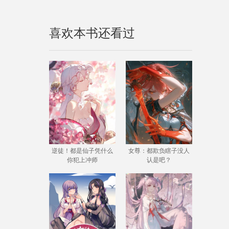
喜欢本书还看过
逆徒！都是仙子凭什么
女尊：都欺负瞎子没人
你犯上冲师
认是吧？