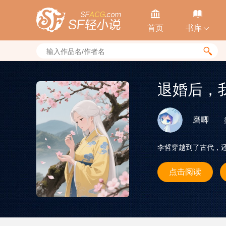


首页
书库


退婚后，
磨唧
李哲穿越到了古代，
点击阅读