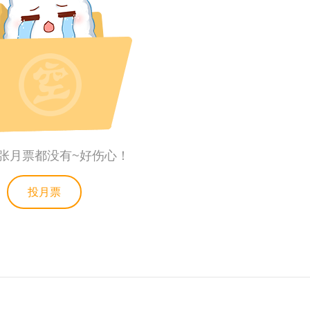
张月票都没有~好伤心！
投月票