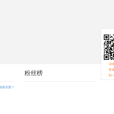
iO
安卓
粉丝榜
扫
获得月票？