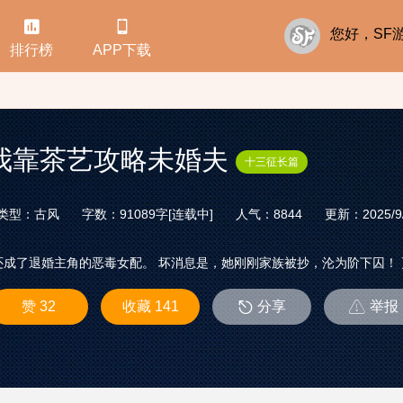


您好，S
排行榜
APP下载
我靠茶艺攻略未婚夫
十三征长篇
类型：古风
字数：91089字[连载中]
人气：8844
更新：2025/9/1
还成了退婚主角的恶毒女配。 坏消息是，她刚刚家族被抄，沦为阶下囚！
赞 32
收藏 141
分享
举报

