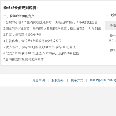
粉丝成长值规则说明：
二、粉
一、粉丝成长值的定义：
1.当您对小说A产生消费或投月票时，便能获得对应于A小说的粉丝值。
等级
2.阅读VIP小说章节，每消费1火券获得1粉丝值，粉丝值在24小时后到账
3.月票，每票获得100粉丝值
粉丝
成长
4.打赏作者，每消费1火券获得1粉丝成长值。
5.优秀书评，获得200粉丝值,收藏本书,获得500粉丝值
称号
6."喜欢"本书,获得100粉丝值,为本书评分,获得100粉丝值
7.参与投票调查,获得50粉丝值
免责声明
|
版权隐私
|
联系方式
|
粤ICP备10062407