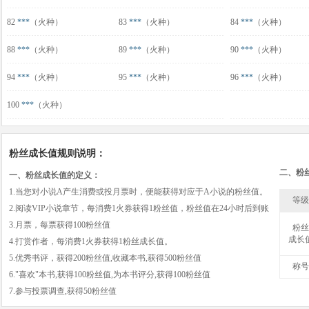
82
***
（火种）
83
***
（火种）
84
***
（火种）
88
***
（火种）
89
***
（火种）
90
***
（火种）
94
***
（火种）
95
***
（火种）
96
***
（火种）
100
***
（火种）
粉丝成长值规则说明：
二、粉
一、粉丝成长值的定义：
1.当您对小说A产生消费或投月票时，便能获得对应于A小说的粉丝值。
等级
2.阅读VIP小说章节，每消费1火券获得1粉丝值，粉丝值在24小时后到账
3.月票，每票获得100粉丝值
粉丝
成长
4.打赏作者，每消费1火券获得1粉丝成长值。
5.优秀书评，获得200粉丝值,收藏本书,获得500粉丝值
称号
6."喜欢"本书,获得100粉丝值,为本书评分,获得100粉丝值
7.参与投票调查,获得50粉丝值