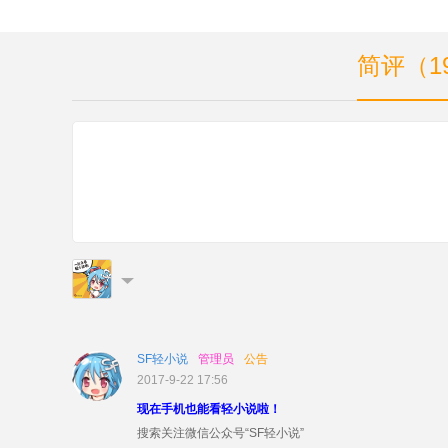
简评（1
SF轻小说
管理员
公告
2017-9-22 17:56
现在手机也能看轻小说啦！
搜索关注微信公众号“SF轻小说”