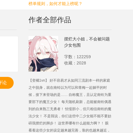
榜单规则，如何才能上榜呢？
作者全部作品
摆烂大小姐，不会被问题
少女包围
字数：122259
收藏：2028
【变橘1vn】 好不容易才从如同三流剧本一样的家庭
评论
之中脱身，就在南铃以为可以和青梅一起躺平的时
候，接下来登场的是…… 自称魔王，且认定南铃为重
要部下的魔王少女！ 每天随机刷新，总能被南铃偶遇
到的自来熟三无勇者！ 怯懦胆小，但只相信南铃的魔
法少女！ 不是我说，你们这些中二少女能不能不要妨
碍我摆烂的脚步！ 这世界哪有什么超能力啊？！ 眼
看着这些少女的设定越来越完善，靠的也越来越近，