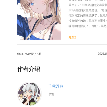
重生了？” 刚刚穿越的安渔看
大相径庭的女主如是说。 “是
得到肯定的安渔沉默了，这意
没有做过的她，即将迎接重生
骤雨般的报复了。 很好，既然你
月票2
2026/8
SGTSW投了1票

作者介绍
千秋浮歌
永别