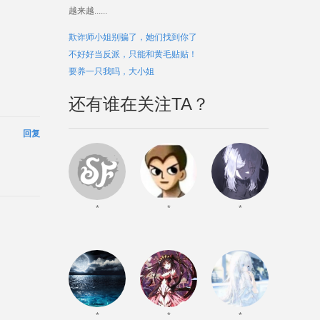
越来越......
欺诈师小姐别骗了，她们找到你了
不好好当反派，只能和黄毛贴贴！
要养一只我吗，大小姐
还有谁在关注TA？
回复
*
*
*
*
*
*