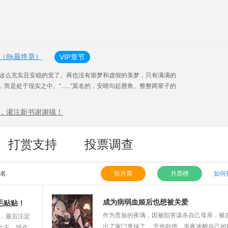
（8k最终章）
VIP章节
有睡过这么充实且安稳的觉了。再也没有噩梦和虚假的美梦，只有满满的
处于现实之中。“......”莫名的，安晴勾起唇角。整整两辈子的
发，灌注新书谢谢喵！
打赏支持
投票调查
0名
投月票
月票榜
如何
成为病弱血姬后也想被关爱
毛贴贴！
作为贵族的夜璃，因被陷害谋杀自己母亲，被
切，最后注定
出了家门废掉了。 悲伤欲绝，半夜迷醉自己的
女主，现在