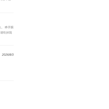
开始的她
下出孝
就在她逐渐
她沉重的一
儿，已经腻
火。 睁开眼
做的血糕，
，请吃掉我
，你越来越
求邪神大人
啊，明明以
为没香火而
来。” “没
水土风调雨
…” ……
年，肯定
2026/8/3
做的点
许？ 又什
我只想要复
是这样