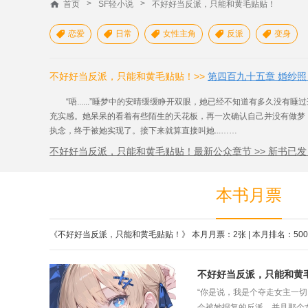
>
>
首页
SF轻小说
不好好当反派，只能和黄毛贴贴！
恋爱
日常
女性主角
反派
变身





不好好当反派，只能和黄毛贴贴！>>
第四百九十五章 婚纱照
“唔......”睡梦中的安晴缓缓睁开双眼，她已经不知道有多久没
充实感。她呆呆的看着有些陌生的天花板，再一次确认自己并没有做梦，而是
执念，终于被她实现了。接下来就算直接叫她...……
不好好当反派，只能和黄毛贴贴！最新公众章节 >> 新书已
本书月票
《不好好当反派，只能和黄毛贴贴！》 本月月票：2张 | 本月排名：50
不好好当反派，只能和黄
“你是说，我是个夺走女主一
会被她报复的反派，并且那个