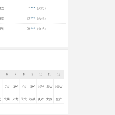
把）
87
***
（火把）
把）
93
***
（火把）
把）
99
***
（火把）
6
7
8
9
10
11
12
2W
3W
4W
5W
10W
50W
100W
灵
火凤
火龙
天火
祝融
炎帝
女娲
盘古