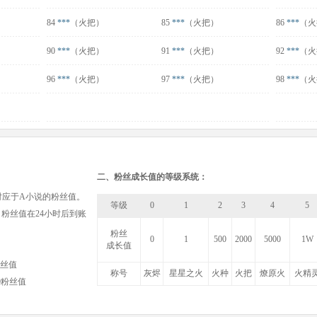
84
***
（火把）
85
***
（火把）
86
***
（火
90
***
（火把）
91
***
（火把）
92
***
（火
96
***
（火把）
97
***
（火把）
98
***
（火
二、粉丝成长值的等级系统：
对应于A小说的粉丝值。
等级
0
1
2
3
4
5
，粉丝值在24小时后到账
粉丝
0
1
500
2000
5000
1W
成长值
粉丝值
称号
灰烬
星星之火
火种
火把
燎原火
火精
00粉丝值