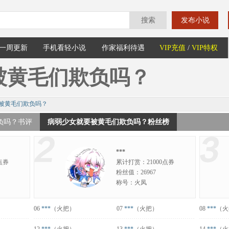
搜索
发布小说
一周更新
手机看轻小说
作家福利待遇
VIP充值
/
VIP特权
被黄毛们欺负吗？
被黄毛们欺负吗？
负吗？书评
病弱少女就要被黄毛们欺负吗？粉丝榜
***
点券
累计打赏：21000点券
粉丝值：26967
称号：火凤
06
***
（火把）
07
***
（火把）
08
***
（火