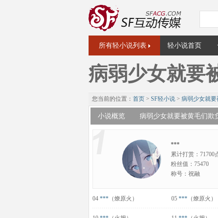
所有轻小说列表
轻小说首页
病弱少女就要
您当前的位置：
首页
>
SF轻小说
>
病弱少女就要
小说概览
病弱少女就要被黄毛们欺
***
累计打赏：71700
粉丝值：75470
称号：祝融
04
***
（燎原火）
05
***
（燎原火）