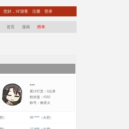
您好，SF游客
注册
登录
首页
漫画
榜单
***
累计打赏：0点券
粉丝值：6592
称号：燎原火
把）
09
***
（火把）