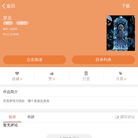
返回
下载
梦忌
魔幻
连载中
航风 / 3123字
25-11-14 18:25
点击阅读
目录列表
收藏
赞
打赏
月票
0
0
0
作品简介
究竟梦境与现实，哪个更接近真相
简评
书评
撰写评论
暂无评论