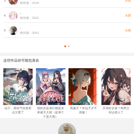
火把
3
粉丝值：3318
-
火把
4
粉丝值：3201
-
火把
5
粉丝值：3041
这些作品你可能也喜欢
仙子，再哈气你真有
我的女徒弟们都是未
凤傲天？本仙子才不
开局好女孩？狗男主
点欠爱了
来诸天大佬（徒弟个
屈服！
你认错人了
个是大佬）