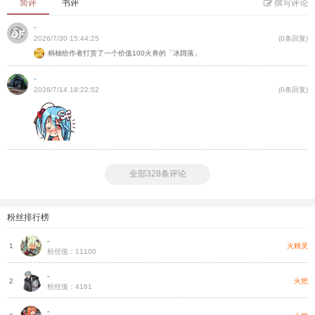
简评
书评
撰写评论
-
2026/7/30 15:44:25
(0条回复)
桐柚给作者打赏了一个价值100火券的「冰阔落」
-
2026/7/14 18:22:52
(0条回复)
全部328条评论
粉丝排行榜
-
火精灵
1
粉丝值：11100
-
火把
2
粉丝值：4161
-