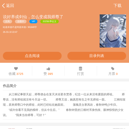
返回
下载
说好养成剑仙，怎么变成我师尊了
古风
连载中
VIP
2025秋季征文
哈基米德不是阿基米德 / 361840字
26-03-10 22:47
点击阅读
目录列表
收藏
赞
打赏
月票
3725
395
0
作品简介
从江桐记事那天起，师尊便会在某天沐浴更衣焚香，纪念一位从来没有露面的师祖。 师
尊说，没有师祖就没有今天这一切。 师尊又说，她真想有生之年见师祖一面。 江桐却发
现，原来师尊口中的师祖，此时已经站在她面前。 落魄灵台寒风吹，春秋钟鸣少年归。
“或许你看不见我的模样，但从今往后。” 春秋钟里的江桐对浑身伤痕、眼神惊惶的少女
说。 “我来当你师尊，可好？”