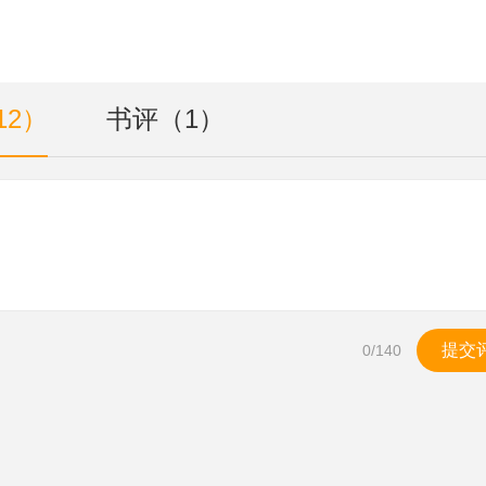
12）
书评（1）
提交
0
/140