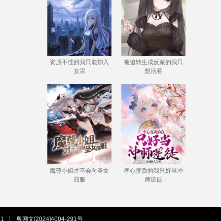
资质不佳的我只能加入
被迫转生成反派的我只
女宗
想活着
魔尊小姐才不会向圣女
孝心变质的我只好当冲
屈服
师逆徒
1
粤网文[2024]4004-291号