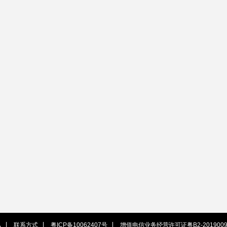
私
联系方式
粤ICP备10062407号
增值电信业务经营许可证粤B2-2019009