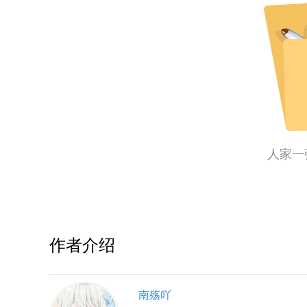
人家一
作者介绍
南殇吖