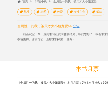
>
>
首页
SF轻小说
全属性一的我，被天才大小姐宠爱
战斗
恋爱
纯爱
女性主角
橘味





全属性一的我，被天才大小姐宠爱>>
公告
我会沉淀下来，直到书写让我满意的结局，等我想好了，我会带来
敬请期待。谢谢你们一直以来的观看，感谢）……
本书月票
《全属性一的我，被天才大小姐宠爱》 本月月票：0张 | 本月排名：99