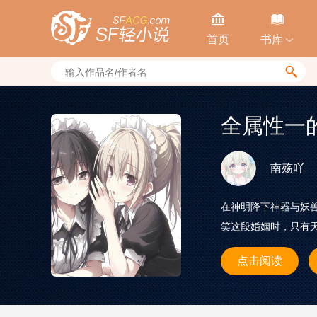


首页
书库


全属性一
南殇吖
在神明降下神器与妖
笑这段婚姻时，只有天
点击阅读