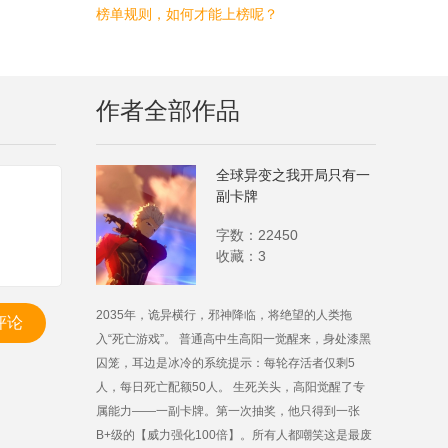
榜单规则，如何才能上榜呢？
作者全部作品
全球异变之我开局只有一
副卡牌
字数：22450
收藏：3
2035年，诡异横行，邪神降临，将绝望的人类拖
评论
入“死亡游戏”。 普通高中生高阳一觉醒来，身处漆黑
囚笼，耳边是冰冷的系统提示：每轮存活者仅剩5
人，每日死亡配额50人。 生死关头，高阳觉醒了专
属能力——一副卡牌。第一次抽奖，他只得到一张
B+级的【威力强化100倍】。所有人都嘲笑这是最废