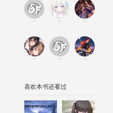
*
*
*
*
*
*
喜欢本书还看过