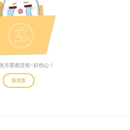
张月票都没有~好伤心！
投月票