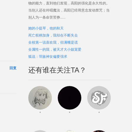
物的能力，直到他们发现，高阳的强化是永久性的。
当别人还在吟唱魔法，高阳已经用意念发动禁咒；当
别人为一条命苦苦挣......
她的小提琴，他的秋天
死亡权柄加身，我却在不断失去
全校第一说喜欢我，但满嘴是谎
全属性一的我，被天才大小姐宠爱
狐说：羽族神女偏要强求
回复
还有谁在关注TA？
*
*
*