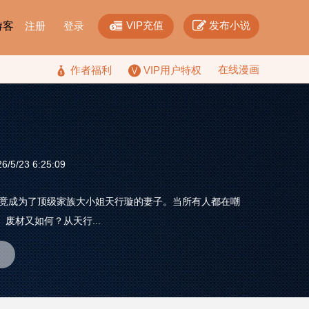


VIP充值
发布小说
F游客
注册
登录
在线漫画

作者福利
VIP用户特权
/5/23 6:25:09
，竟成为了顶级家族大小姐天行璇的妻子。当所有人都在嘲
材又如何？从天行...