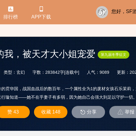


您好，S
排行榜
APP下载
的我，被天才大小姐宠爱
第九届冬季征文
类型：玄幻
字数：283842字[连载中]
人气：9089
更新：2026
兽的霓华国，战国血战后的数百年，一个属性全为1的废材女孩石乐茉莉
行璇知道——她不在乎妻子有多弱，因为她自己会强大到足以守护一切。 废
赞 43
收藏 148
分享
举报

