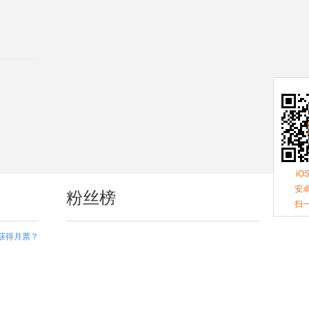
iO
安卓
粉丝榜
扫
获得月票？