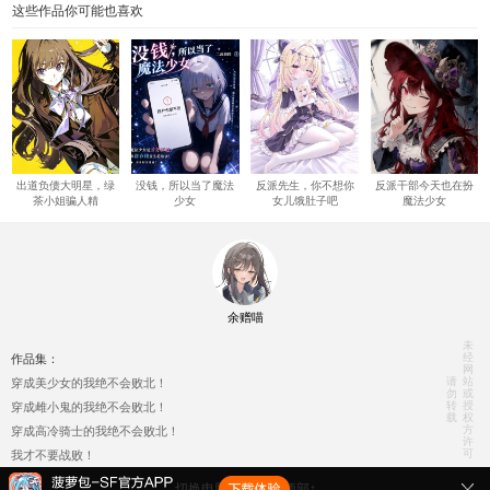
这些作品你可能也喜欢
出道负债大明星，绿
没钱，所以当了魔法
反派先生，你不想你
反派干部今天也在扮
茶小姐骗人精
少女
女儿饿肚子吧
魔法少女
余赠喵
未
经
作品集：
网
请
站
穿成美少女的我绝不会败北！
勿
或
转
授
穿成雌小鬼的我绝不会败北！
载
权
方
穿成高冷骑士的我绝不会败北！
许
可
我才不要战败！
切换电脑版
返回顶部↑