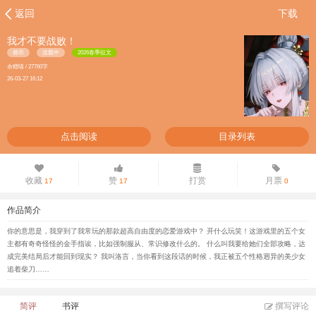
返回
下载
我才不要战败！
都市
连载中
2026春季征文
余赠喵 / 27760字
26-03-27 16:12
点击阅读
目录列表
收藏
赞
打赏
月票
17
17
0
作品简介
你的意思是，我穿到了我常玩的那款超高自由度的恋爱游戏中？ 开什么玩笑！这游戏里的五个女
主都有奇奇怪怪的金手指诶，比如强制服从、常识修改什么的。 什么叫我要给她们全部攻略，达
成完美结局后才能回到现实？ 我叫洛言，当你看到这段话的时候，我正被五个性格迥异的美少女
追着柴刀……
简评
书评
撰写评论